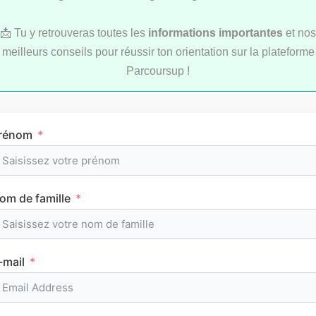
📩 Tu y retrouveras toutes les
informations importantes
et nos
meilleurs conseils pour réussir ton orientation sur la plateforme
Parcoursup !
Comment réviser pendant les vacances d’été
rénom
au lycée ?
om de famille
MÉTHODOLOGIE
-mail