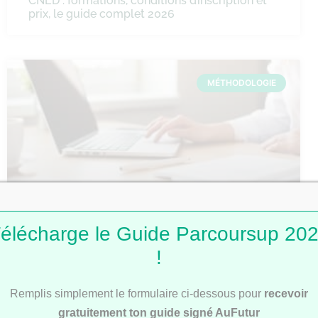
CNED : formations, conditions d’inscription et
prix, le guide complet 2026
MÉTHODOLOGIE
Comment faire une fiche de révision ?
élécharge le Guide Parcoursup 20
!
Remplis simplement le formulaire ci-dessous pour
recevoir
MÉTHODOLOGIE
gratuitement ton guide signé AuFutur