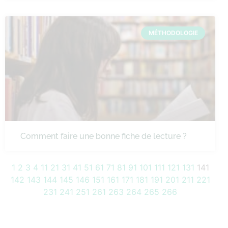
MÉTHODOLOGIE
Comment faire une bonne fiche de lecture ?
1
2
3
4
11
21
31
41
51
61
71
81
91
101
111
121
131
141
142
143
144
145
146
151
161
171
181
191
201
211
221
231
241
251
261
263
264
265
266