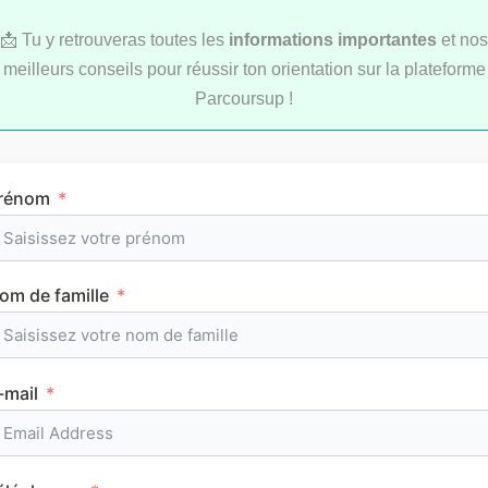
📩 Tu y retrouveras toutes les
informations importantes
et nos
meilleurs conseils pour réussir ton orientation sur la plateforme
Parcoursup !
Comment réviser pendant les vacances d’été
rénom
au lycée ?
om de famille
MÉTHODOLOGIE
-mail