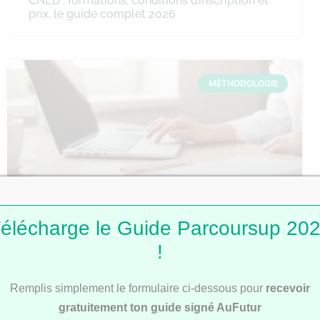
CNED : formations, conditions d’inscription et
prix, le guide complet 2026
MÉTHODOLOGIE
élécharge le Guide Parcoursup 20
Comment faire une fiche de révision ?
!
Remplis simplement le formulaire ci-dessous pour
recevoir
MÉTHODOLOGIE
gratuitement ton guide signé AuFutur