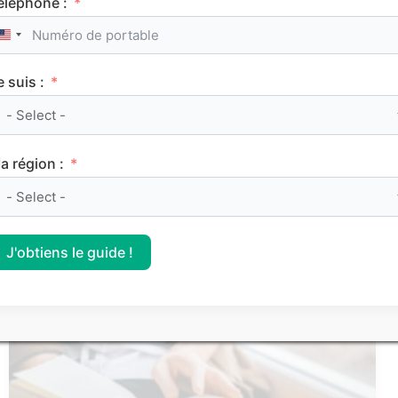
éléphone :
United States +1
Service Civique : les secrets d’une bonne lettre
de motivation
e suis :
Les articles les
a région :
plus consultés
J'obtiens le guide !
FRANÇAIS