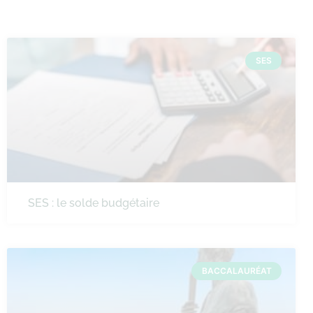
SES
SES : le solde budgétaire
BACCALAURÉAT