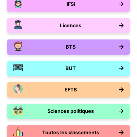
IFSI
Licences
BTS
BUT
EFTS
Sciences politiques
Toutes les classements