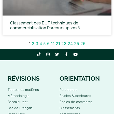
Classement des BUT techniques de
commercialisation Parcoursup 2026
1
2
3
4
5
6
11
21
23
24
25
26
RÉVISIONS
ORIENTATION
Toutes les matières
Parcoursup
Méthodologie
Études Supérieures
Baccalauréat
Écoles de commerce
Bac de Français
Classements
Grand Oral
Témoignages