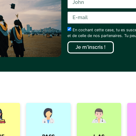
En cochant cette case, tu es susc
et de celle de nos partenaires. Tu p
Je m'inscris !