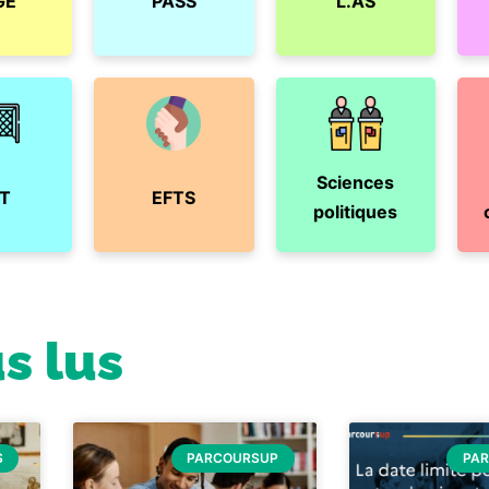
GE
PASS
L.AS
Sciences
T
EFTS
politiques
us lus
S
PARCOURSUP
PA