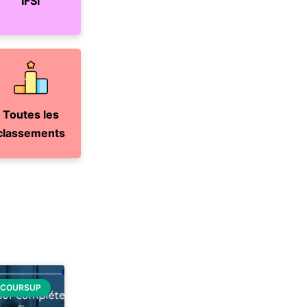
IFSI
Toutes les
classements
RCOURSUP