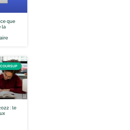
 ce que
 la
ire
RCOURSUP
022 : le
œux