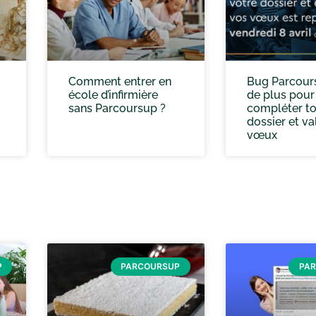
Comment entrer en
Bug Parcours
école d’infirmière
de plus pour
sans Parcoursup ?
compléter t
dossier et va
vœux
P
PARCOURSUP
PA