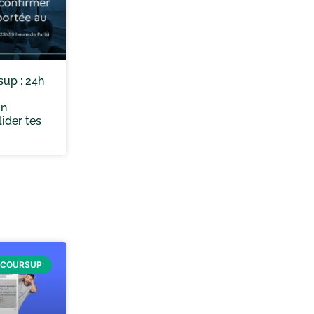
up : 24h
on
lider tes
RCOURSUP