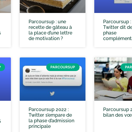
Parcoursup : une
Parcoursup :
recette de gâteau à
Twitter dit de
s
la place d’une lettre
phase
de motivation ?
complémenta
P
PARCOURSUP
PA
Parcoursup 2022 :
Parcoursup 2
Twitter s’empare de
bilan des v
5
la phase d’admission
principale