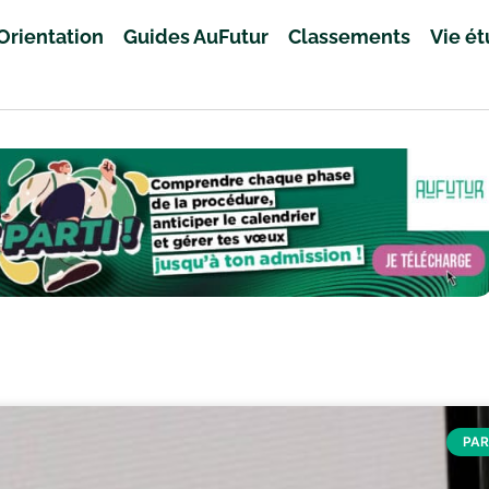
Orientation
Guides AuFutur
Classements
Vie é
PA