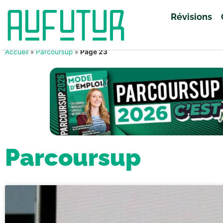
Révisions
Accueil
»
Parcoursup
»
Page 23
Parcoursup