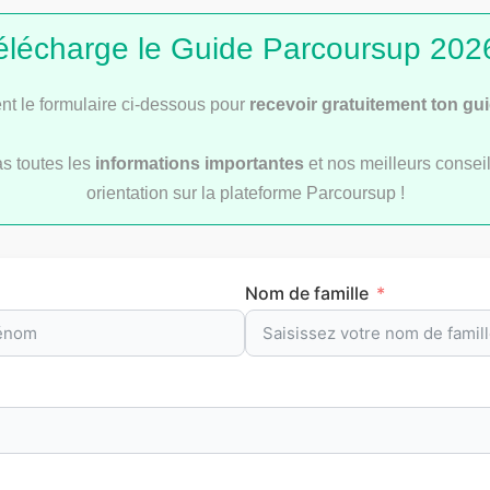
élécharge le Guide Parcoursup 2026
t le formulaire ci-dessous pour
recevoir gratuitement ton gu
as toutes les
informations importantes
et nos meilleurs conseil
orientation sur la plateforme Parcoursup !
Les applications bons plans pour les étudiants
Nom de famille
articles sur la vie 