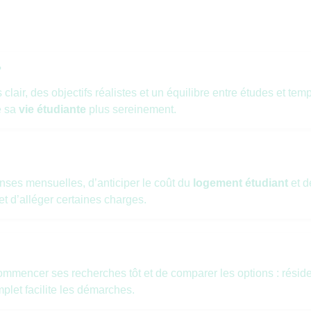
?
air, des objectifs réalistes et un équilibre entre études et temps
e sa
vie étudiante
plus sereinement.
ses mensuelles, d’anticiper le coût du
logement étudiant
et d
t d’alléger certaines charges.
 commencer ses recherches tôt et de comparer les options : résid
plet facilite les démarches.