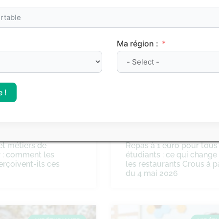
Ma région :
VIE ÉTUDIANTE
VIE ÉT
 !
et métiers de
Repas à 1 euro pour tous
r : comment les
étudiants : ce qui change
erçoivent-ils ces
les restaurants Crous à pa
du 4 mai 2026