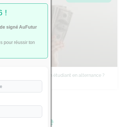
 !
ide signé AuFutur
s pour réussir ton
Quel salaire pour un étudiant en alternance ?
étudiante