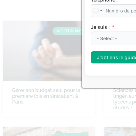
Je suis :
VIE ÉTUDIANTE
J'obtiens le guide
Gérer son budget seul pour la
Sciences 
première fois en s’installant à
l’ingénieu
Paris
lycéens p
études ?