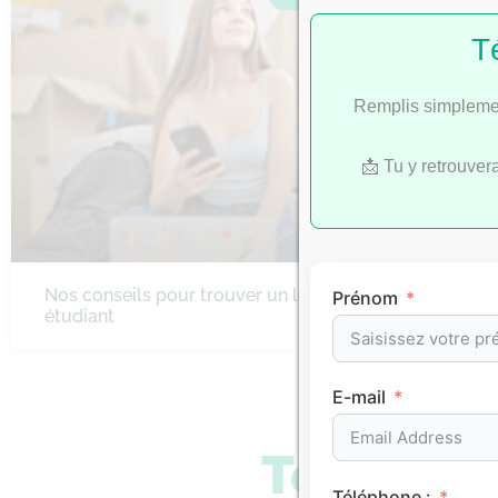
T
Remplis simplemen
📩 Tu y retrouver
Nos conseils pour trouver un logement
Prénom
étudiant
E-mail
Tous les 
Téléphone :