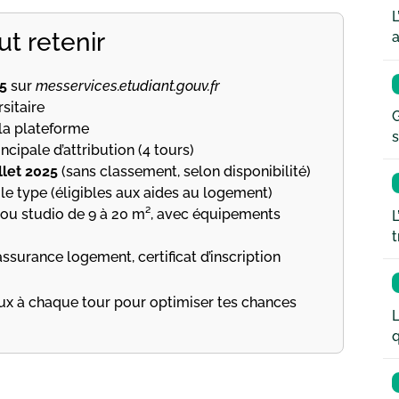
L
ut retenir
a
25
sur
messervices.etudiant.gouv.fr
sitaire
G
 la plateforme
s
ncipale d’attribution (4 tours)
illet 2025
(sans classement, selon disponibilité)
e type (éligibles aux aides au logement)
ou studio de 9 à 20 m², avec équipements
L
t
ssurance logement, certificat d’inscription
ux à chaque tour pour optimiser tes chances
L
q