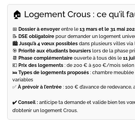
🏠 Logement Crous : ce qu’il fa
📅
Dossier à envoyer
entre le
13 mars et le 31 mai 20
📝
DSE obligatoire
pour demander un logement univer
🏙️
Jusqu’à 4 vœux possibles
dans plusieurs villes via
🎯
Priorité aux étudiants boursiers
lors de la phase pri
📆
Phase complémentaire
ouverte à tous dès le
11 ju
💶
Prix des logements
: de 200 € à 500 €/mois selon l
🛌
Types de logements proposés
: chambre meublée 
variables
✅
À prévoir à l’entrée
: 100 € d’avance de redevance, a
✔️ Conseil :
anticipe ta demande et valide bien tes vœ
d’obtenir un logement Crous.