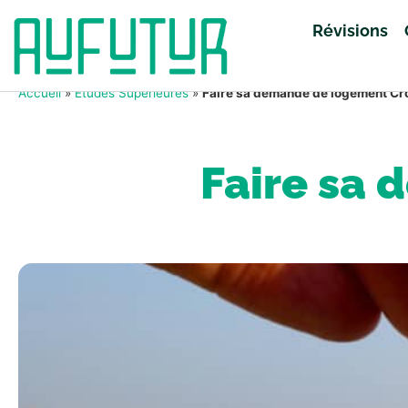
Révisions
Accueil
»
Études Supérieures
»
Faire sa demande de logement Cr
Faire sa