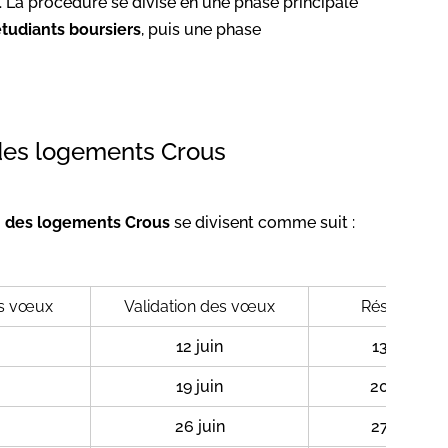
. La procédure se divise en une phase principale
tudiants boursiers
, puis une phase
n des logements Crous
on des logements Crous
se divisent comme suit :
es vœux
Validation des vœux
Résultats
12 juin
13 juin
19 juin
20 juin
26 juin
27 juin