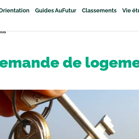
Orientation
Guides AuFutur
Classements
Vie é
ous
 demande de logeme