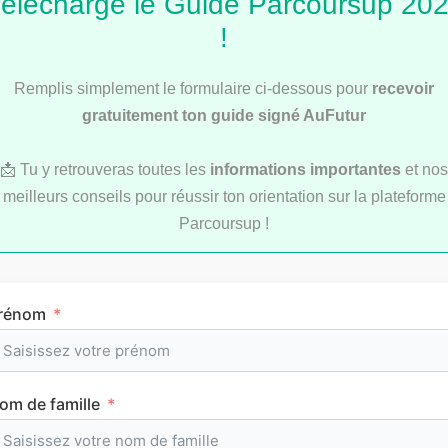
élécharge le Guide Parcoursup 20
!
Remplis simplement le formulaire ci-dessous pour
recevoir
Les chaînes de valeur mondiales : comment
sont fabriqués les produits que nous
gratuitement ton guide signé AuFutur
consommons ?
📩 Tu y retrouveras toutes les
informations importantes
et nos
meilleurs conseils pour réussir ton orientation sur la plateforme
Parcoursup !
SES
rénom
om de famille
Les flux commerciaux entre l’Europe, la Chine