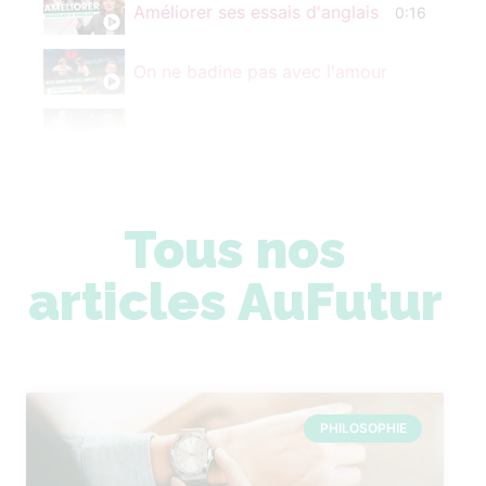
Améliorer ses essais d'anglais
0:16
On ne badine pas avec l'amour
Manon Lescaut
Étudier à Sciences Po
Tous nos
Le commentaire de texte
articles AuFutur
PHILOSOPHIE