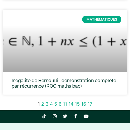
MATHÉMATIQUES
Inégalité de Bernoulli : démonstration complète
par récurrence (ROC maths bac)
1
2
3
4
5
6
11
14
15
16
17