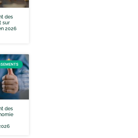
nt des
t sur
en 2026
SSEMENTS
nt des
onomie
2026