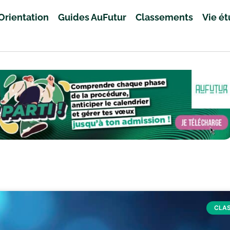
Orientation
Guides AuFutur
Classements
Vie é
CLA