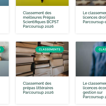
Classement des
Le classeme
meilleures Prépas
licences droi
Scientifiques BCPST
Parcoursup 
Parcoursup 2026
S
CLASSEMENTS
CLA
Classement des
Le classeme
prépas littéraires
licences éc
Parcoursup 2026
gestion sur
Parcoursup 