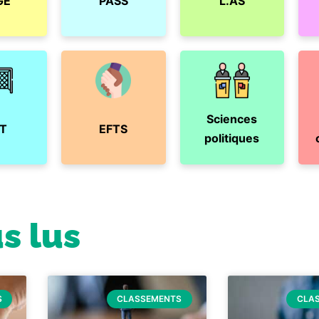
GE
PASS
L.AS
Sciences
T
EFTS
politiques
us lus
S
CLASSEMENTS
CLA