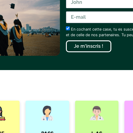
En cochant cette case, tu es susc
et de celle de nos partenaires. Tu p
Je m'inscris !