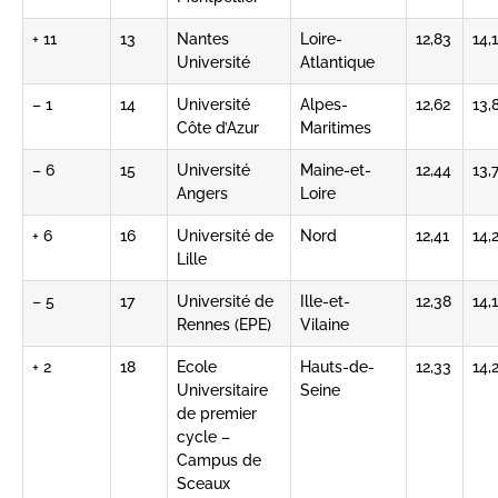
+ 11
13
Nantes
Loire-
12,83
14,1
Université
Atlantique
– 1
14
Université
Alpes-
12,62
13,
Côte d’Azur
Maritimes
– 6
15
Université
Maine-et-
12,44
13,
Angers
Loire
+ 6
16
Université de
Nord
12,41
14,
Lille
– 5
17
Université de
Ille-et-
12,38
14,1
Rennes (EPE)
Vilaine
+ 2
18
Ecole
Hauts-de-
12,33
14,
Universitaire
Seine
de premier
cycle –
Campus de
Sceaux