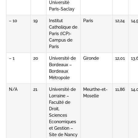
Université
Paris-Saclay
– 10
19
Institut
Paris
12,24
14,
Catholique de
Paris (ICP)-
Campus de
Paris
– 1
20
Université de
Gironde
12,01
13,
Bordeaux –
Bordeaux
Métropole
N/A
21
Université de
Meurthe-et-
11,86
14,
Lorraine –
Moselle
Faculté de
Droit,
Sciences
Economiques
et Gestion –
Site de Nancy