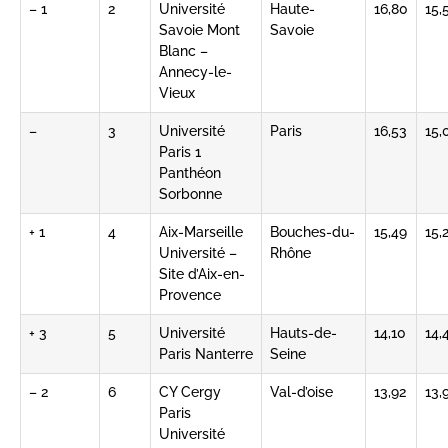
– 1
2
Université
Haute-
16,80
15,
Savoie Mont
Savoie
Blanc –
Annecy-le-
Vieux
–
3
Université
Paris
16,53
15,
Paris 1
Panthéon
Sorbonne
+ 1
4
Aix-Marseille
Bouches-du-
15,49
15,
Université –
Rhône
Site d’Aix-en-
Provence
+ 3
5
Université
Hauts-de-
14,10
14,
Paris Nanterre
Seine
– 2
6
CY Cergy
Val-d’oise
13,92
13,
Paris
Université