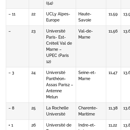
(54)
– 11
22
UCLy Alpes-
Haute-
11,59
13,
Europe
Savoie
–
23
Université
Val-de-
11,56
13,
Paris- Est-
Marne
Créteil Val de
Marne –
UPEC (Paris
12)
– 3
24
Université
Seine-et-
11,47
13,
Panthéon-
Marne
Assas Paris2 –
Antenne
Melun
– 8
25
La Rochelle
Charente-
11,38
13,
Université
Maritime
+ 1
26
Université de
Indre-et-
11,22
13,