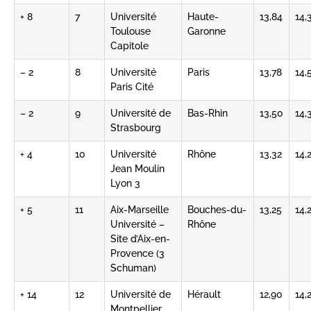
+ 8
7
Université
Haute-
13,84
14,
Toulouse
Garonne
Capitole
– 2
8
Université
Paris
13,78
14,
Paris Cité
– 2
9
Université de
Bas-Rhin
13,50
14,
Strasbourg
+ 4
10
Université
Rhône
13,32
14,
Jean Moulin
Lyon 3
+ 5
11
Aix-Marseille
Bouches-du-
13,25
14,
Université –
Rhône
Site d’Aix-en-
Provence (3
Schuman)
+ 14
12
Université de
Hérault
12,90
14,
Montpellier