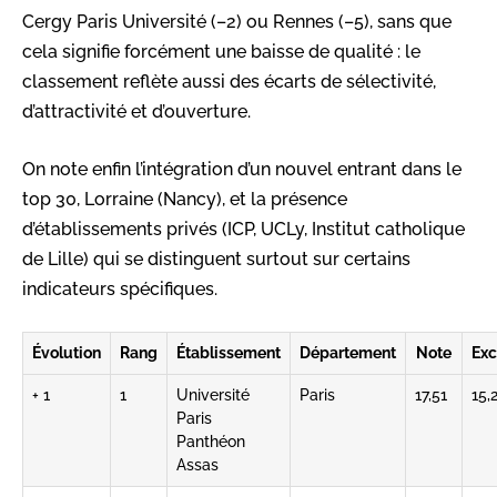
Cergy Paris Université (–2) ou Rennes (–5), sans que
cela signifie forcément une baisse de qualité : le
classement reflète aussi des écarts de sélectivité,
d’attractivité et d’ouverture.
On note enfin l’intégration d’un nouvel entrant dans le
top 30, Lorraine (Nancy), et la présence
d’établissements privés (ICP, UCLy, Institut catholique
de Lille) qui se distinguent surtout sur certains
indicateurs spécifiques.
Évolution
Rang
Établissement
Département
Note
Exc
+ 1
1
Université
Paris
17,51
15,
Paris
Panthéon
Assas