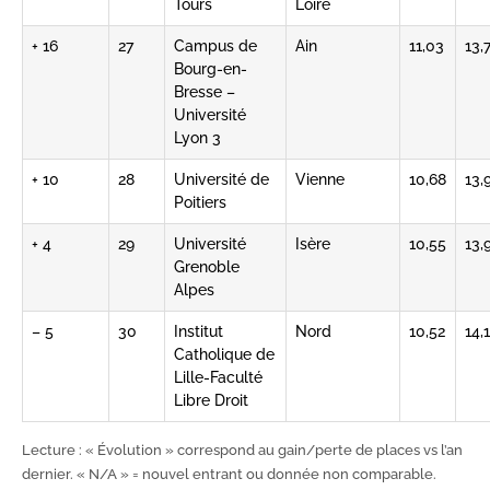
Tours
Loire
+ 16
27
Campus de
Ain
11,03
13,
Bourg-en-
Bresse –
Université
Lyon 3
+ 10
28
Université de
Vienne
10,68
13,
Poitiers
+ 4
29
Université
Isère
10,55
13,
Grenoble
Alpes
– 5
30
Institut
Nord
10,52
14,1
Catholique de
Lille-Faculté
Libre Droit
Lecture : « Évolution » correspond au gain/perte de places vs l’an
dernier. « N/A » = nouvel entrant ou donnée non comparable.