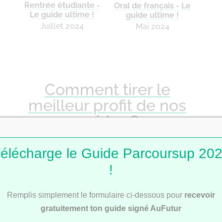
Rentrée étudiante -
Oral de français - Le
Le guide ultime !
guide ultime !
Juillet 2024
Mai 2024
Comment tirer le
meilleur profit de nos
guides ?
élécharge le Guide Parcoursup 20
!
Pour progresser efficacement, il peut être
utile de consulter les
guides pratiques
en
Remplis simplement le formulaire ci-dessous pour
recevoir
fonction de tes besoins du moment.
gratuitement ton guide signé AuFutur
Organisation du travail en début d’année,