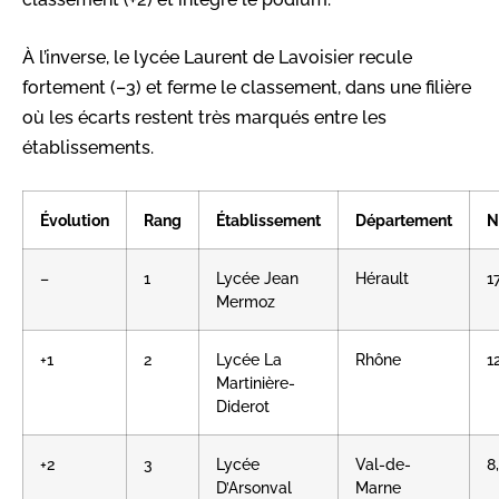
À l’inverse, le lycée Laurent de Lavoisier recule
fortement (–3) et ferme le classement, dans une filière
où les écarts restent très marqués entre les
établissements.
Évolution
Rang
Établissement
Département
N
–
1
Lycée Jean
Hérault
1
Mermoz
+1
2
Lycée La
Rhône
1
Martinière-
Diderot
+2
3
Lycée
Val-de-
8
D’Arsonval
Marne