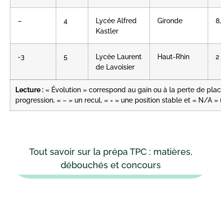
–
4
Lycée Alfred
Gironde
8
Kastler
-3
5
Lycée Laurent
Haut-Rhin
2
de Lavoisier
Lecture :
« Évolution » correspond au gain ou à la perte de pla
progression, « – » un recul, « = » une position stable et « N/A
Tout savoir sur la prépa TPC : matières,
débouchés et concours