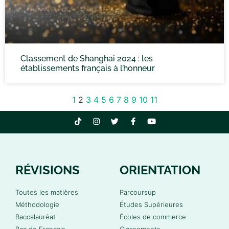
Classement de Shanghai 2024 : les
établissements français à l’honneur
1
2
3
4
5
6
7
8
9
10
11
RÉVISIONS
ORIENTATION
Toutes les matières
Parcoursup
Méthodologie
Études Supérieures
Baccalauréat
Écoles de commerce
Bac de Français
Classements