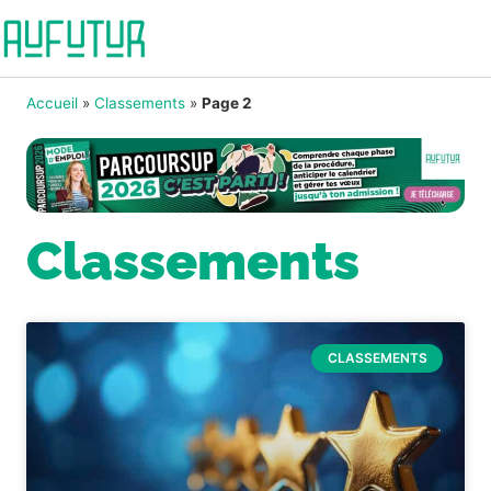
Accueil
»
Classements
»
Page 2
Classements
CLASSEMENTS