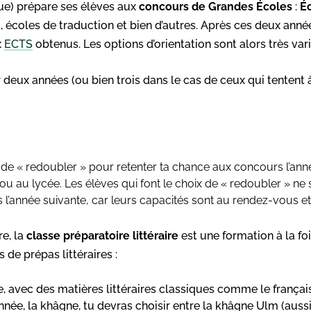
e) prépare ses élèves aux
concours de Grandes Écoles
:
É
), écoles de traduction et bien d’autres. Après ces deux ann
x
ECTS
obtenus. Les options d’orientation sont alors très vari
 deux années (ou bien trois dans le cas de ceux qui tentent
de « redoubler » pour retenter ta chance aux concours l’année 
 au lycée. Les élèves qui font le choix de « redoubler » ne s
l’année suivante, car leurs capacités sont au rendez-vous et 
re, la
classe préparatoire littéraire
est une formation à la foi
 de prépas littéraires :
, avec des matières littéraires classiques comme le français, 
nnée, la khâgne, tu devras choisir entre la khâgne Ulm (auss