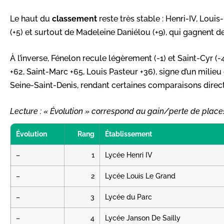
Le haut du
classement
reste très stable : Henri-IV, Louis
(+5) et surtout de Madeleine Daniélou (+9), qui gagnent d
À l’inverse, Fénelon recule légèrement (-1) et Saint-Cyr (
+62, Saint-Marc +65, Louis Pasteur +36), signe d’un mil
Seine-Saint-Denis, rendant certaines comparaisons direct
Lecture : « Évolution » correspond au gain/perte de place
Évolution
Rang
Établissement
–
1
Lycée Henri IV
–
2
Lycée Louis Le Grand
–
3
Lycée du Parc
–
4
Lycée Janson De Sailly