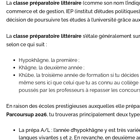
La
classe préparatoire littéraire
(comme son nom l’indiqu
commerce et de gestion, IEP (institut d’études politiques
décision de poursuivre tes études à l’université grâce au
La
classe préparatoire littéraire
s’étale généralement sur
selon ce qui suit :
Hypokhâgne, la première ;
Khâgne, la deuxième année ;
Khûbe, la troisième année de formation si tu décides 
même sens ici que celui que tu as connu au collège ou
poussés par les professeurs à repasser les concours 
En raison des écoles prestigieuses auxquelles elle prépa
Parcoursup
2026
, tu trouveras principalement deux types
La prépa A/L : l’année d’hypokhâgne y est très variée
langues vivantes 1 et 2. En revanche, en deuxième a