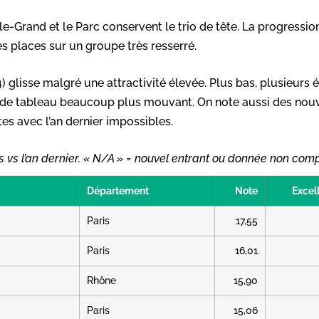
-le-Grand et le Parc conservent le trio de tête. La progressio
es places sur un groupe très resserré.
-4) glisse malgré une attractivité élevée. Plus bas, plusieur
ieu de tableau beaucoup plus mouvant. On note aussi des no
es avec l’an dernier impossibles.
s vs l’an dernier. « N/A » = nouvel entrant ou donnée non com
Département
Note
Excel
Paris
17,55
Paris
16,01
Rhône
15,90
Paris
15,06