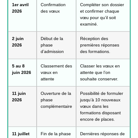
1er avril
Confirmation
Compléter son dossier
2026
des vœux
et confirmer chaque
vœu pour qu’il soit
examiné.
2 juin
Début de la
Réception des
2026
phase
premières réponses
d’admission
des formations.
5 au 8
Classement des
Classer les vœux en
juin 2026
vœux en
attente que l’on
attente
souhaite conserver.
11 juin
Ouverture de la
Possibilité de formuler
2026
phase
jusqu’à 10 nouveaux
complémentaire
vœux dans les
formations disposant
encore de places.
11 juillet
Fin de la phase
Dernières réponses de