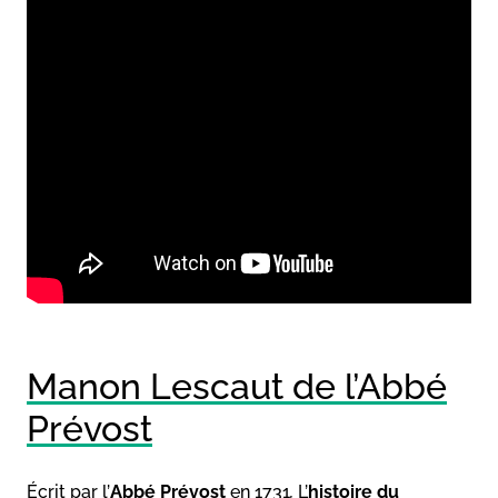
Manon Lescaut de l’Abbé
Prévost
Écrit par l’
Abbé Prévost
en 1731
,
L’
histoire du