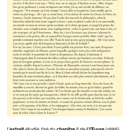
L’
extrait
étudié, tiré du
chapitre
II de
L’Œuvre
(1886),