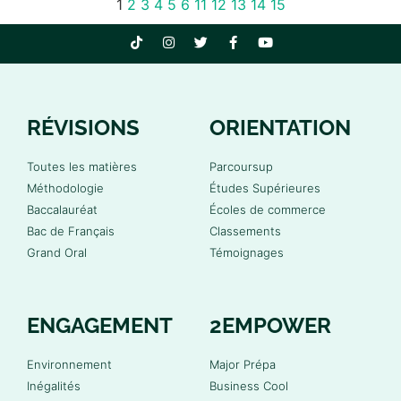
1
2
3
4
5
6
11
12
13
14
15
RÉVISIONS
ORIENTATION
Toutes les matières
Parcoursup
Méthodologie
Études Supérieures
Baccalauréat
Écoles de commerce
Bac de Français
Classements
Grand Oral
Témoignages
ENGAGEMENT
2EMPOWER
Environnement
Major Prépa
Inégalités
Business Cool