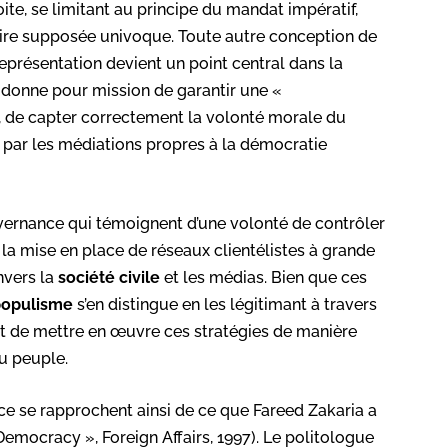
ite, se limitant au principe du mandat impératif,
aire supposée univoque. Toute autre conception de
représentation devient un point central dans la
donne pour mission de garantir une «
ui, de capter correctement la volonté morale du
r par les médiations propres à la démocratie
rnance qui témoignent d’une volonté de contrôler
 la mise en place de réseaux clientélistes à grande
nvers la
société civile
et les médias. Bien que ces
populisme
s’en distingue en les légitimant à travers
met de mettre en œuvre ces stratégies de manière
u peuple.
ce se rapprochent ainsi de ce que Fareed Zakaria a
Democracy », Foreign Affairs, 1997). Le politologue