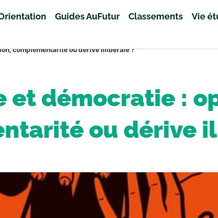
Orientation
Guides AuFutur
Classements
Vie é
on, complémentarité ou dérive illibérale ?
 et démocratie : op
arité ou dérive il