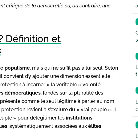
a
nt critique de la démocratie ou, au contraire, une
G
 Définition et
s
s
L
le
populisme
, mais qui ne suffit pas à lui seul. Selon
t
l convient d’y ajouter une dimension essentielle :
rétention à incarner « la véritable » volonté
es démocratiques
, fondés sur la pluralité des
 présente comme le seul légitime à parler au nom
L
q
rétention revient à s’exclure du « vrai peuple ». Il
euple » pour délégitimer les
institutions
ques
, systématiquement associées aux
élites
L