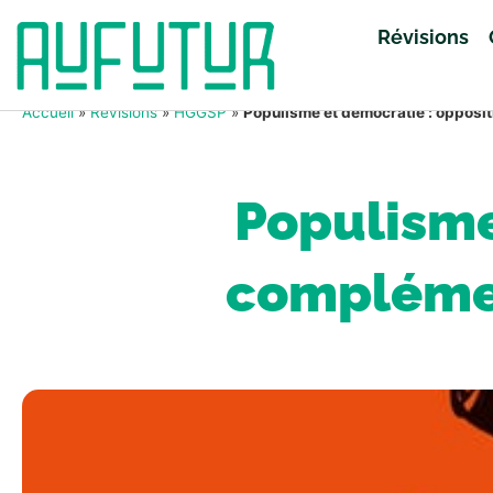
Révisions
Accueil
»
Révisions
»
HGGSP
»
Populisme et démocratie : oppositi
Populisme
complément