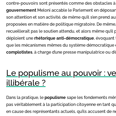
contre-pouvoirs sont présentés comme des obstacles à l’
gouvernement
Meloni accable le Parlement en déposant
son attention et son activité, de même qu’il s’en prend au
proposées en matière de politique migratoire. De même
recueillerait pas le soutien attendu, et alors même qu’il 
déploient une
rhétorique anti-démocratique
, évoquant 
que les mécanismes mêmes du système démocratique emp
complotistes
, à charge d’une presse manipulatrice ou d’é
Le populisme au pouvoir : v
illibérale ?
Dans la pratique, le
populisme
sape les fondements mêm
pas véritablement à la participation citoyenne en tant qu
en cause des représentants actuels, qu’ils accusent de ne