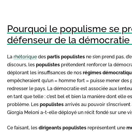
Pourquoi le populisme se p
défenseur de la démocratie 
La
rhétorique
des
partis populistes
ne s’en prend pas, d’
discours, les
populistes
prétendent renforcer la démocrati
déplorant les insuffisances de nos
régimes démocratiqu
empêcheraient qu’un « homme fort » puisse mener des pol
redresser le pays. La démocratie est associée aux lenteurs
en tant que telle : c’est bel et bien la manière dont elle 
problème. Les
populistes
arrivés au pouvoir s’inscrivent 
Giorgia Meloni a-t-elle déployé un récit fondé sur une vi
Ce faisant, les
dirigeants populistes
représentent une
me