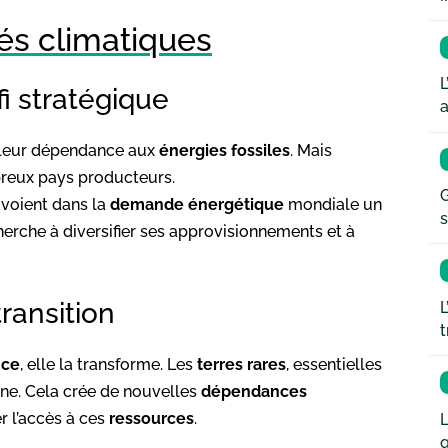
tés climatiques
L
fi stratégique
a
e leur dépendance aux
énergies fossiles
. Mais
breux pays producteurs.
G
 voient dans la
demande énergétique
mondiale un
s
cherche à diversifier ses approvisionnements et à
ransition
L
t
nce
, elle la transforme. Les
terres rares
, essentielles
ine. Cela crée de nouvelles
dépendances
r l’accès à ces
ressources
.
L
q