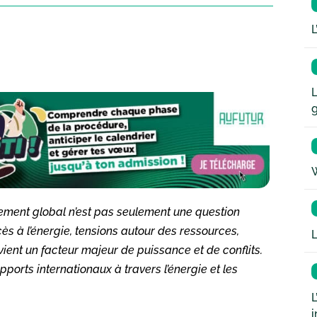
L
L
W
ffement global n’est pas seulement une question
cès à l’énergie, tensions autour des ressources,
L
vient un facteur majeur de puissance et de conflits.
orts internationaux à travers l’énergie et les
L
i