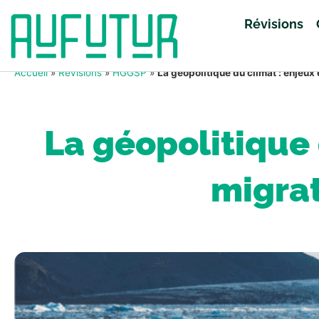
Révisions
Accueil
»
Révisions
»
HGGSP
»
La géopolitique du climat : enjeu
La géopolitique 
migra