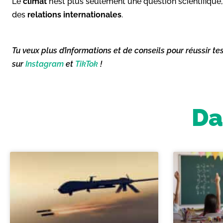
Le
climat
n’est plus seulement une question scientifique,
des
relations internationales
.
Tu veux plus d’informations et de conseils pour réussir te
sur
Instagram
et
TikTok
!
Da