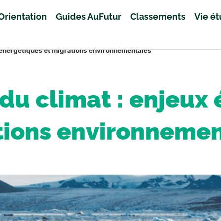
Orientation
Guides AuFutur
Classements
Vie é
x énergétiques et migrations environnementales
du climat : enjeux
tions environnemen