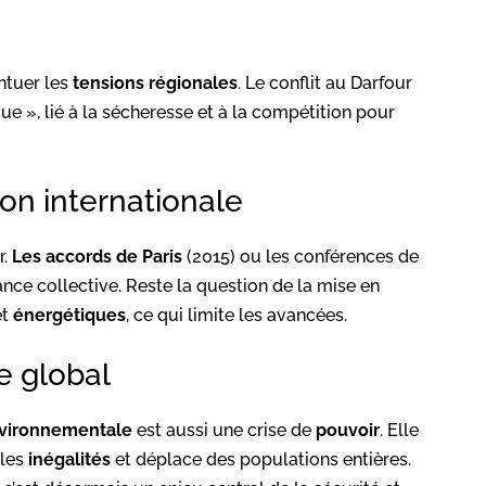
entuer les
tensions régionales
. Le conflit au Darfour
e », lié à la sécheresse et à la compétition pour
ion internationale
r.
Les accords de Paris
(2015) ou les conférences de
ce collective. Reste la question de la mise en
et
énergétiques
, ce qui limite les avancées.
e global
nvironnementale
est aussi une crise de
pouvoir
. Elle
lles
inégalités
et déplace des populations entières.