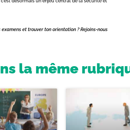
 c’est désormais un enjeu central de la sécurité et
s examens et trouver ton orientation ? Rejoins-nous
ns la même rubriq