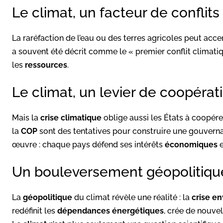
Le climat, un facteur de conflits
La raréfaction de l’eau ou des terres agricoles peut acc
a souvent été décrit comme le « premier conflit climatiqu
les
ressources
.
Le climat, un levier de coopérat
Mais la
crise climatique
oblige aussi les États à coopére
la
COP
sont des tentatives pour construire une gouvernan
œuvre : chaque pays défend ses intérêts
économiques
Un bouleversement géopolitiqu
La
géopolitique
du climat révèle une réalité : la
crise e
redéfinit les
dépendances énergétiques
, crée de nouve