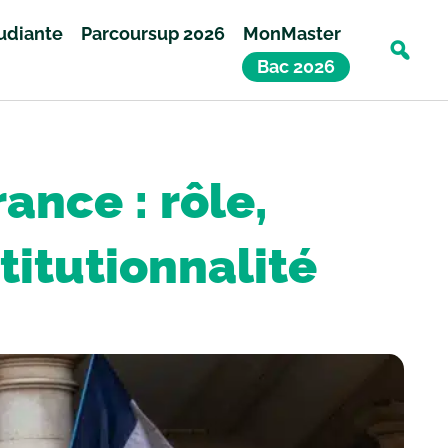
tudiante
Parcoursup 2026
MonMaster
Bac 2026
ance : rôle,
itutionnalité