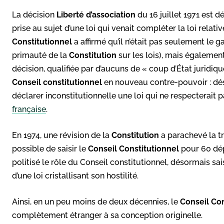
La décision
Liberté d’association
du 16 juillet 1971 est d
prise au sujet d’une loi qui venait compléter la loi relativ
Constitutionnel
a affirmé qu’il n’était pas seulement le g
primauté de la
Constitution
sur les lois), mais égalemen
décision, qualifiée par d’aucuns de « coup d’État juridique
Conseil constitutionnel
en nouveau contre-pouvoir : dés
déclarer inconstitutionnelle une loi qui ne respecterait 
française
.
En 1974, une révision de la
Constitution
a parachevé la tr
possible de saisir le
Conseil Constitutionnel
pour 60 dép
politisé le rôle du Conseil constitutionnel, désormais sa
d’une loi cristallisant son hostilité.
Ainsi, en un peu moins de deux décennies, le
Conseil Con
complètement étranger à sa conception originelle.