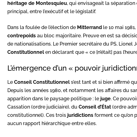
héritage de Montesquieu
, qui envisageait la séparation
principal, entre l’exécutif et le législatif.
Dans la foulée de l’élection de
Mitterrand
le 10 mai 1981,
contrepoids
au bloc majoritaire. Preuve en est sa décis
de nationalisations. Le Premier secrétaire du PS, Lionel Jo
Constitutionnel
en déclarant que « ce [n’était] pas l’he
L’émergence d’un « pouvoir juridiction
Le
Conseil Constitutionnel
s’est tant et si bien affirmé q
Depuis les années 1980, et notamment les affaires du san
apparition dans le paysage politique : le
juge
. Ce pouvoi
Cassation (ordre judiciaire), du
Conseil d’État
(ordre admi
constitutionnel). Ces trois
juridictions
forment ce qu’on pe
aucun rapport hiérarchique entre elles.