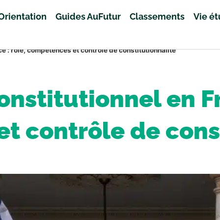
Orientation
Guides AuFutur
Classements
Vie é
ce : rôle, compétences et contrôle de constitutionnalité
onstitutionnel en Fr
t contrôle de const