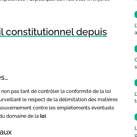
L
l constitutionnel depuis
a
G
s
es…
 non pas tant de contrôler la conformité de la loi
L
surveillant le respect de la délimitation des matières
t
e gouvernement contre les empiétements éventuels
 du domaine de la
loi
.
L
taux
q