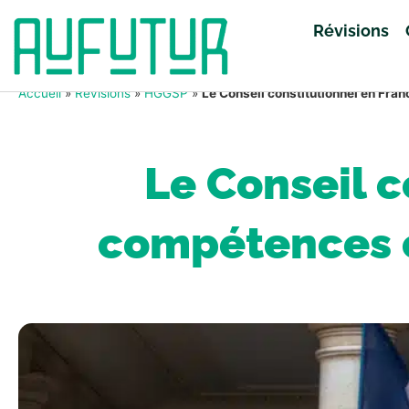
Révisions
Accueil
»
Révisions
»
HGGSP
»
Le Conseil constitutionnel en Fran
Le Conseil c
compétences e