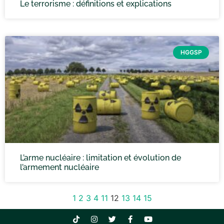
Le terrorisme : définitions et explications
HGGSP
L’arme nucléaire : limitation et évolution de
l’armement nucléaire
1
2
3
4
11
12
13
14
15