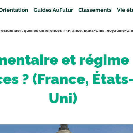
Orientation
Guides AuFutur
Classements
Vie é
ésidentiel : quelles différences ? (France, États-Unis, Royaume-Uni
entaire et régime p
ces ? (France, État
Uni)