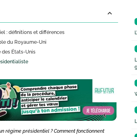
 : définitions et différences
L
mple du Royaume-Uni
e des États-Unis
L
sidentialiste
W
L
 un régime présidentiel ? Comment fonctionnent