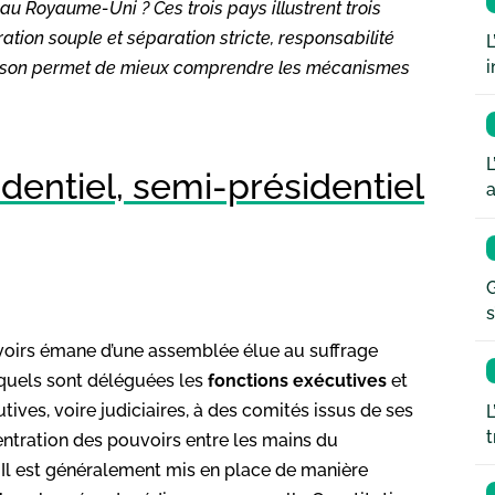
 au Royaume-Uni ? Ces trois pays illustrent trois
ation souple et séparation stricte, responsabilité
L
i
araison permet de mieux comprendre les mécanismes
L
dentiel, semi-présidentiel
a
G
s
voirs émane d’une assemblée élue au suffrage
xquels sont déléguées les
fonctions exécutives
et
ives, voire judiciaires, à des comités issus de ses
L
t
ntration des pouvoirs entre les mains du
. Il est généralement mis en place de manière