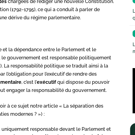
tes
chargées de rédiger une nouvelle Constitution.
tion (1792-1795), ce qui a conduit à parler de
L
 une dérive du régime parlementaire.
q
L
e et la dépendance entre le Parlement et le
 le gouvernement est responsable politiquement
e
). La responsabilité politique se traduit ainsi à la
r l’obligation pour l’exécutif de rendre des
ementaire
, c’est l’
exécutif
qui dispose du pouvoir
ut engager la responsabilité du gouvernement.
oir à ce sujet notre article « La séparation des
aties modernes ? ») :
t uniquement responsable devant le Parlement et