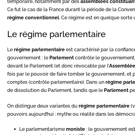
temporaire, notamment par des
assemblées constituan
Ce fut le cas de la France durant la période de la Conven
régime conventionnel
. Ce régime est en quelque sorte
Le régime parlementaire
Le
régime parlementaire
est caractérisé par la confianc
gouvernement : le
Parlement
contrôle le gouvernement,
devant le Parlement (et donc révocable par l’
Assemblé
fois par le pouvoir de faire tomber le gouvernement, et pa
comptes (contrôle parlementaire). Dans un
régime parl
de dissolution du Parlement, tandis que le
Parlement
pe
On distingue deux variantes du
régime parlementaire
(v
pouvoirs aujourd’hui : mythe ou réalité dans les démocr
Le parlementarisme
moniste
: le gouvernement es