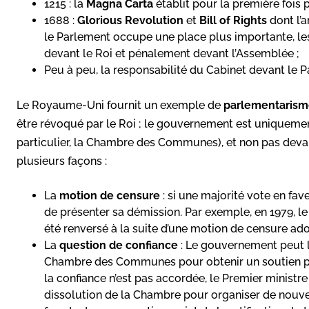
1215 : la
Magna Carta
établit pour la première fois pa
1688 :
Glorious Revolution
et
Bill of Rights
dont l’a
le Parlement occupe une place plus importante, le
devant le Roi et pénalement devant l’Assemblée ;
Peu à peu, la responsabilité du Cabinet devant le P
Le Royaume-Uni fournit un exemple de
parlementarism
être révoqué par le Roi ; le gouvernement est uniquemen
particulier, la Chambre des Communes), et non pas devant
plusieurs façons :
La
motion de censure
: si une majorité vote en fav
de présenter sa démission. Par exemple, en 1979, l
été renversé à la suite d’une motion de censure ad
La
question de confiance
: Le gouvernement peut 
Chambre des Communes pour obtenir un soutien poli
la confiance n’est pas accordée, le Premier ministre
dissolution de la Chambre pour organiser de nouvel