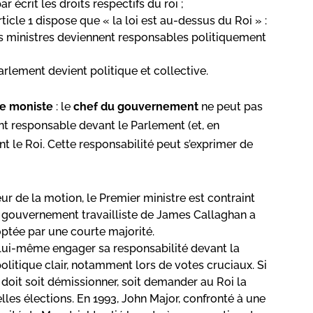
r écrit les droits respectifs du roi ;
rticle 1 dispose que « la loi est au-dessus du Roi » :
s ministres deviennent responsables politiquement
arlement devient politique et collective.
e moniste
: le
chef du gouvernement
ne peut pas
t responsable devant le Parlement (et, en
 le Roi. Cette responsabilité peut s’exprimer de
eur de la motion, le Premier ministre est contraint
e gouvernement travailliste de James Callaghan a
optée par une courte majorité.
lui-même engager sa responsabilité devant la
tique clair, notamment lors de votes cruciaux. Si
 doit soit démissionner, soit demander au Roi la
les élections. En 1993, John Major, confronté à une