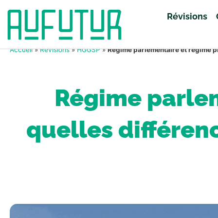
Révisions
Accueil
»
Révisions
»
HGGSP
»
Régime parlementaire et régime pr
Régime parlem
quelles différen