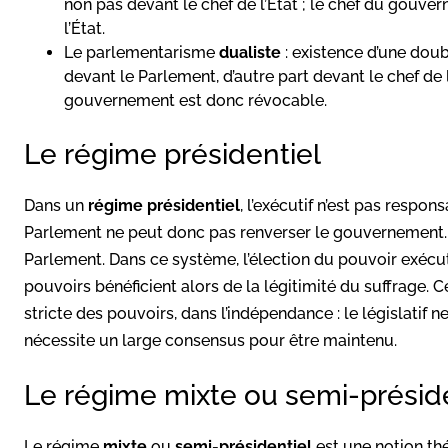
non pas devant le chef de l’État ; le chef du gouve
l’État.
Le parlementarisme
dualiste
: existence d’une dou
devant le Parlement, d’autre part devant le chef de l
gouvernement est donc révocable.
Le régime présidentiel
Dans un
régime présidentiel
, l’exécutif n’est pas respon
Parlement ne peut donc pas renverser le gouvernement. En
Parlement. Dans ce système, l’élection du pouvoir exécuti
pouvoirs bénéficient alors de la légitimité du suffrage. 
stricte des pouvoirs, dans l’indépendance : le législatif n
nécessite un large consensus pour être maintenu.
Le régime mixte ou semi-présid
Le régime
mixte
ou
semi-présidentiel
est une notion th