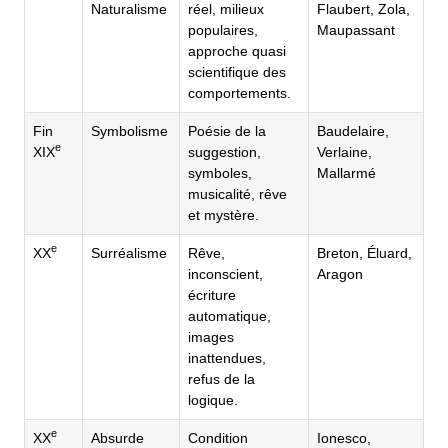
Naturalisme
réel, milieux
Flaubert, Zola,
populaires,
Maupassant
approche quasi
scientifique des
comportements.
Fin
Symbolisme
Poésie de la
Baudelaire,
e
XIX
suggestion,
Verlaine,
symboles,
Mallarmé
musicalité, rêve
et mystère.
e
XX
Surréalisme
Rêve,
Breton, Éluard,
inconscient,
Aragon
écriture
automatique,
images
inattendues,
refus de la
logique.
e
XX
Absurde
Condition
Ionesco,