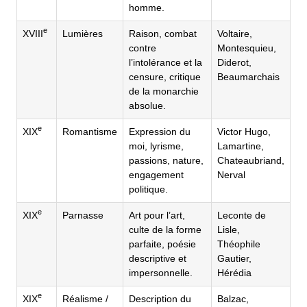
homme.
e
XVIII
Lumières
Raison, combat
Voltaire,
contre
Montesquieu,
l’intolérance et la
Diderot,
censure, critique
Beaumarchais
de la monarchie
absolue.
e
XIX
Romantisme
Expression du
Victor Hugo,
moi, lyrisme,
Lamartine,
passions, nature,
Chateaubriand,
engagement
Nerval
politique.
e
XIX
Parnasse
Art pour l’art,
Leconte de
culte de la forme
Lisle,
parfaite, poésie
Théophile
descriptive et
Gautier,
impersonnelle.
Hérédia
e
XIX
Réalisme /
Description du
Balzac,