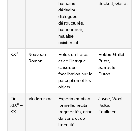
humaine
Beckett, Genet
dérisoire,
dialogues
déstructurés,
humour noir,
malaise
existentiel.
e
XX
Nouveau
Refus du héros
Robbe-Grillet,
Roman
et de l’intrigue
Butor,
classique,
Sarraute,
focalisation sur la
Duras
perception et les
objets.
Fin
Modernisme
Expérimentation
Joyce, Woolf,
e
XIX
–
formelle, récits
Kafka,
e
XX
fragmentés, crise
Faulkner
du sens et de
l’identité.