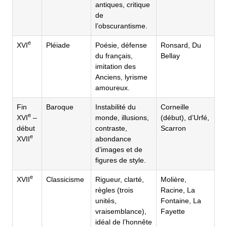
antiques, critique
de
l’obscurantisme.
e
XVI
Pléiade
Poésie, défense
Ronsard, Du
du français,
Bellay
imitation des
Anciens, lyrisme
amoureux.
Fin
Baroque
Instabilité du
Corneille
e
XVI
–
monde, illusions,
(début), d’Urfé,
début
contraste,
Scarron
e
XVII
abondance
d’images et de
figures de style.
e
XVII
Classicisme
Rigueur, clarté,
Molière,
règles (trois
Racine, La
unités,
Fontaine, La
vraisemblance),
Fayette
idéal de l’honnête