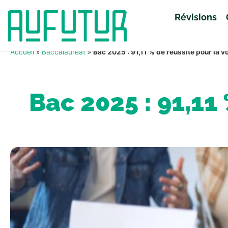
Révisions
Accueil
»
Baccalauréat
»
Bac 2025 : 91,11 % de réussite pour la v
Bac 2025 : 91,11