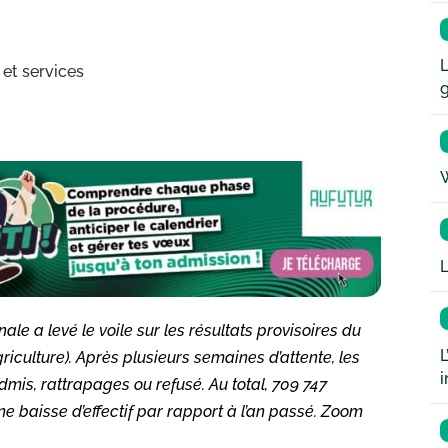
L
 et services
W
L
nale a levé le voile sur les résultats provisoires du
L
culture). Après plusieurs semaines d’attente, les
i
Admis, rattrapages ou refusé. Au total, 709 747
ne baisse d’effectif par rapport à l’an passé. Zoom