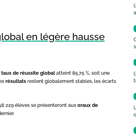
L
a
global en légère hausse
G
s
e
taux de réussite global
atteint 85,75 %, soit une
L
t
les
résultats
restent globalement stables, les écarts
58 229 élèves se présenteront aux
oraux de
L
ernier.
q