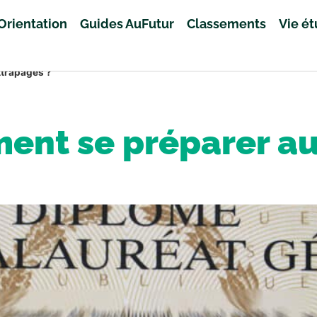
Orientation
Guides AuFutur
Classements
Vie é
ttrapages ?
ent se préparer au