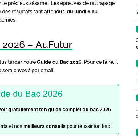
er le précieux sésame ! Les épreuves de rattrapage
L
e des résultats tant attendus,
du lundi 6 au
a
démies.
G
 2026 – AuFutur
s
plus tarder notre
Guide du Bac 2026
. Pour ce faire, il
te sera envoyé par email.
L
t
ide du Bac 2026
L
oir gratuitement ton guide complet du bac 2026
q
ents
et nos
meilleurs conseils
pour réussir ton bac !