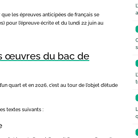
L
a
r que les épreuves anticipées de français se
s) pour l’épreuve écrite et du lundi 22 juin au
G
s
es œuvres du bac de
L
t
un quart et en 2026, c’est au tour de l’objet d’étude
L
s textes suivants :
q
e