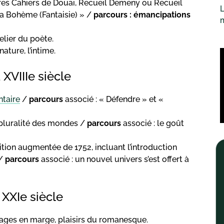
tres Cahiers de Douai, Recueil Demeny ou Recueil
L
Ma Bohème (Fantaisie) » /
parcours : émancipations
telier du poète.
nature, l’intime.
 XVIIIe siècle
ntaire
/
parcours
associé : « Défendre » et «
 pluralité des mondes /
parcours
associé : le goût
ition augmentée de 1752, incluant l’introduction
 /
parcours
associé : un nouvel univers s’est offert à
XXIe siècle
ages en marge, plaisirs du romanesque.