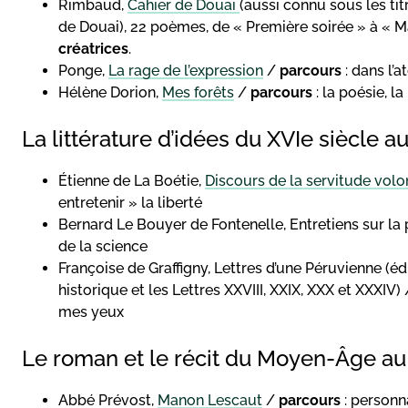
Rimbaud,
Cahier de Douai
(aussi connu sous les ti
de Douai), 22 poèmes, de « Première soirée » à « 
créatrices
.
Ponge,
La rage de l’expression
/
parcours
: dans l’a
Hélène Dorion,
Mes forêts
/
parcours
: la poésie, la 
La littérature d’idées du XVIe siècle au
Étienne de La Boétie,
Discours de la servitude volo
entretenir » la liberté
Bernard Le Bouyer de Fontenelle, Entretiens sur la
de la science
Françoise de Graffigny, Lettres d’une Péruvienne (éd
historique et les Lettres XXVIII, XXIX, XXX et XXXIV)
mes yeux
Le roman et le récit du Moyen-Âge au 
Abbé Prévost,
Manon Lescaut
/
parcours
: personn