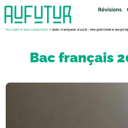
Révisions
Accueil
»
Baccalauréat
»
Bac français 2026 : les parcours au p
Bac français 