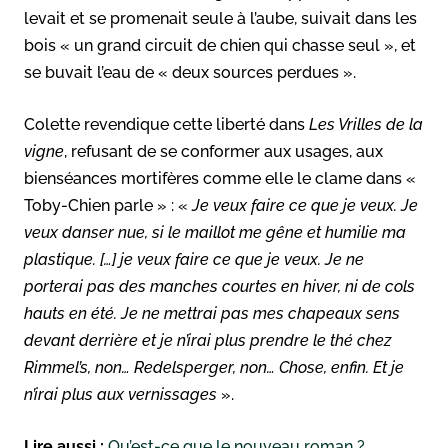
levait et se promenait seule à l’aube, suivait dans les
bois « un grand circuit de chien qui chasse seul », et
se buvait l’eau de « deux sources perdues ».
Colette revendique cette liberté dans
Les Vrilles de la
vigne
, refusant de se conformer aux usages, aux
bienséances mortifères comme elle le clame dans «
Toby-Chien parle » : «
Je veux faire ce que je veux. Je
veux danser nue, si le maillot me gêne et humilie ma
plastique. […] je veux faire ce que je veux. Je ne
porterai pas des manches courtes en hiver, ni de cols
hauts en été. Je ne mettrai pas mes chapeaux sens
devant derrière et je n’irai plus prendre le thé chez
Rimmel’s, non… Redelsperger, non… Chose, enfin. Et je
n’irai plus aux vernissages
».
Lire aussi :
Qu’est-ce que le nouveau roman ?