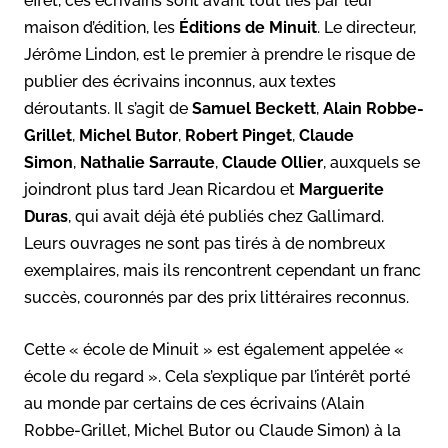
effet, ces écrivains sont avant tout liés par leur
maison d’édition, les
Éditions de Minuit
. Le directeur,
Jérôme Lindon, est le premier à prendre le risque de
publier des écrivains inconnus, aux textes
déroutants. Il s’agit de
Samuel Beckett
,
Alain Robbe-
Grillet
,
Michel Butor
,
Robert Pinget
,
Claude
Simon
,
Nathalie Sarraute
,
Claude Ollier
, auxquels se
joindront plus tard Jean Ricardou et
Marguerite
Duras
, qui avait déjà été publiés chez Gallimard.
Leurs ouvrages ne sont pas tirés à de nombreux
exemplaires, mais ils rencontrent cependant un franc
succès, couronnés par des prix littéraires reconnus.
Cette « école de Minuit » est également appelée «
école du regard ». Cela s’explique par l’intérêt porté
au monde par certains de ces écrivains (Alain
Robbe-Grillet, Michel Butor ou Claude Simon) à la