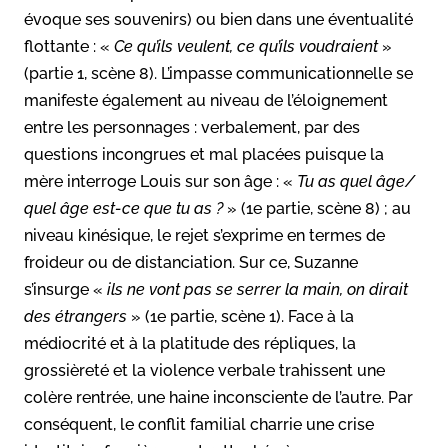
évoque ses souvenirs) ou bien dans une éventualité
flottante : «
Ce qu’ils veulent, ce qu’ils voudraient
»
(partie 1, scène 8). L’impasse communicationnelle se
manifeste également au niveau de l’éloignement
entre les personnages : verbalement, par des
questions incongrues et mal placées puisque la
mère interroge Louis sur son âge : «
Tu as quel âge/
quel âge est-ce que tu as ?
» (1e partie, scène 8) ; au
niveau kinésique, le rejet s’exprime en termes de
froideur ou de distanciation. Sur ce, Suzanne
s’insurge «
ils ne vont pas se serrer la main, on dirait
des étrangers
» (1e partie, scène 1). Face à la
médiocrité et à la platitude des répliques, la
grossièreté et la violence verbale trahissent une
colère rentrée, une haine inconsciente de l’autre. Par
conséquent, le conflit familial charrie une crise