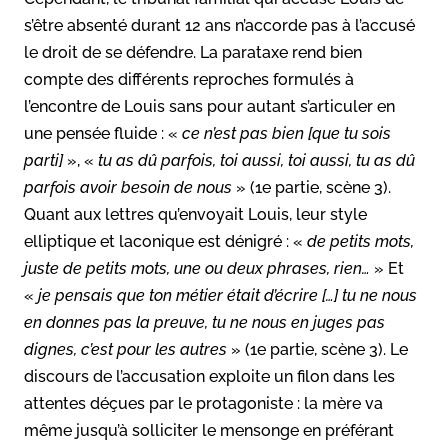
s’être absenté durant 12 ans n’accorde pas à l’accusé
le droit de se défendre. La parataxe rend bien
compte des différents reproches formulés à
l’encontre de Louis sans pour autant s’articuler en
une pensée fluide : «
ce n’est pas bien [que tu sois
parti]
», «
tu as dû parfois, toi aussi, toi aussi, tu as dû
parfois avoir besoin de nous
» (1e partie, scène 3).
Quant aux lettres qu’envoyait Louis, leur style
elliptique et laconique est dénigré : «
de petits mots,
juste de petits mots, une ou deux phrases, rien…
» Et
«
je pensais que ton métier était d’écrire […] tu ne nous
en donnes pas la preuve, tu ne nous en juges pas
dignes, c’est pour les autres
» (1e partie, scène 3). Le
discours de l’accusation exploite un filon dans les
attentes déçues par le protagoniste : la mère va
même jusqu’à solliciter le mensonge en préférant