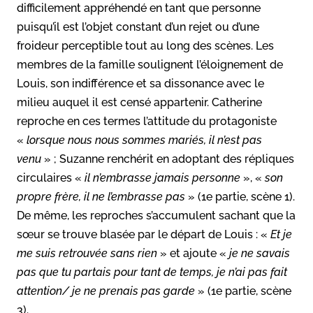
difficilement appréhendé en tant que personne
puisqu’il est l’objet constant d’un rejet ou d’une
froideur perceptible tout au long des scènes. Les
membres de la famille soulignent l’éloignement de
Louis, son indifférence et sa dissonance avec le
milieu auquel il est censé appartenir. Catherine
reproche en ces termes l’attitude du protagoniste
«
lorsque nous nous sommes mariés, il n’est pas
venu
» ; Suzanne renchérit en adoptant des répliques
circulaires «
il n’embrasse jamais personne
», «
son
propre frère, il ne l’embrasse pas
» (1e partie, scène 1).
De même, les reproches s’accumulent sachant que la
sœur se trouve blasée par le départ de Louis : «
Et je
me suis retrouvée sans rien
» et ajoute «
je ne savais
pas que tu partais pour tant de temps, je n’ai pas fait
attention/ je ne prenais pas garde
» (1e partie, scène
3).