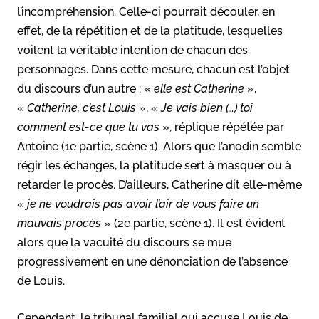
l’incompréhension. Celle-ci pourrait découler, en
effet, de la répétition et de la platitude, lesquelles
voilent la véritable intention de chacun des
personnages. Dans cette mesure, chacun est l’objet
du discours d’un autre : «
elle est Catherine
»,
«
Catherine, c’est Louis
», «
Je vais bien (…) toi
comment est-ce que tu vas
», réplique répétée par
Antoine (1e partie, scène 1). Alors que l’anodin semble
régir les échanges, la platitude sert à masquer ou à
retarder le procès. D’ailleurs, Catherine dit elle-même
«
je ne voudrais pas avoir l’air de vous faire un
mauvais procès
» (2e partie, scène 1). Il est évident
alors que la vacuité du discours se mue
progressivement en une dénonciation de l’absence
de Louis.
Cependant, le tribunal familial qui accuse Louis de