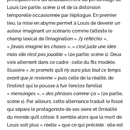
Louis (2e partie, scène 1) et de la distorsion
temporelle occasionnée par l’épilogue. En premier
lieu, la mise en abyme permet à Louis de devenir un
auteur imaginant un scénario comme l’atteste le
champ lexical de l’imagination «
J’y réfléchis
»,
«
j’avais imaginé les choses
», «
c’est juste une idée
mais elle n’est pas jouable
» (2e partie, scène 1). Deux
voix alternent dans ce cadre : celle du fils modèle,
illusoire «
Je promets qu’il n’y aura plus tout ce temps
avant que je revienne »
puis celle de la réalité, de
l’instinct qui le pousse à fuir l’enclos familial
«
mensonges
», «
des phrases comme ça
» (2e partie,
scène 1). Par ailleurs, cette alternance traduit le fossé
qui sépare le protagoniste de ses siens et l’irréalité
du monde qu’il côtoie. Il semble alors que la mort de
Louis soit plus « réelle » que ce qui précède : elle est