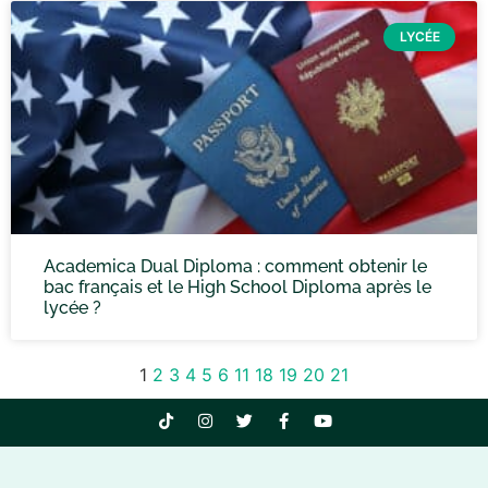
LYCÉE
Academica Dual Diploma : comment obtenir le
bac français et le High School Diploma après le
lycée ?
1
2
3
4
5
6
11
18
19
20
21