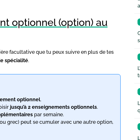
a
t optionnel (option) au
G
s
ère facultative que tu peux suivre en plus de tes
 spécialité
.
L
t
nement optionnel
.
L
oisir
jusqu’à 2 enseignements optionnels
.
q
pplémentaires
par semaine.
 ou grec) peut se cumuler avec une autre option,
L