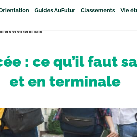
Orientation
Guides AuFutur
Classements
Vie é
emière et en terminale
ée : ce qu’il faut 
et en terminale