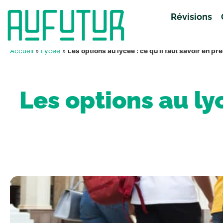
Révisions
Accueil
»
Lycée
»
Les options au lycée : ce qu’il faut savoir en pr
Les options au lyc