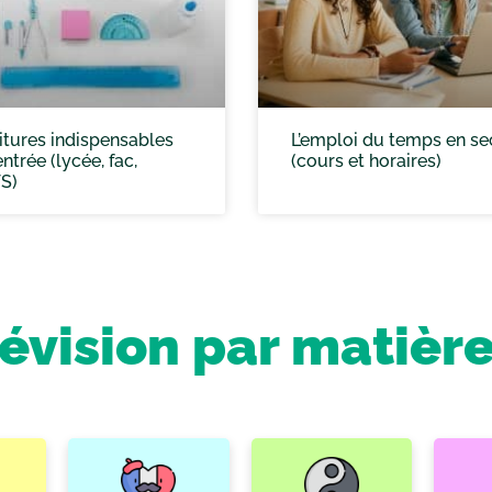
itures indispensables
L’emploi du temps en s
ntrée (lycée, fac,
(cours et horaires)
S)
révision par matièr