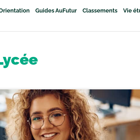
Orientation
Guides AuFutur
Classements
Vie é
Lycée