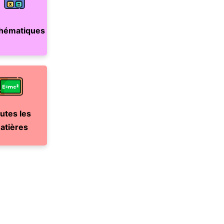
hématiques
utes les
atières