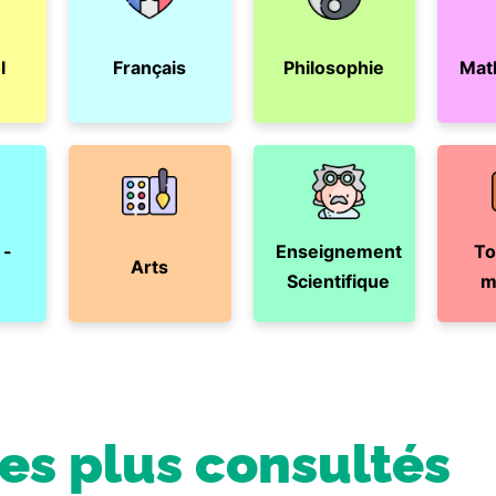
l
Français
Philosophie
Mat
 -
Enseignement
To
Arts
Scientifique
m
les plus consultés