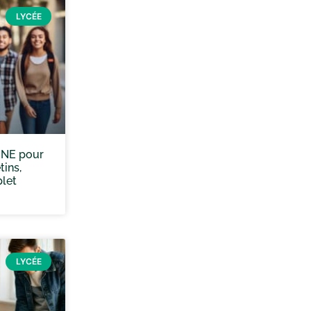
LYCÉE
INE pour
tins,
let
LYCÉE