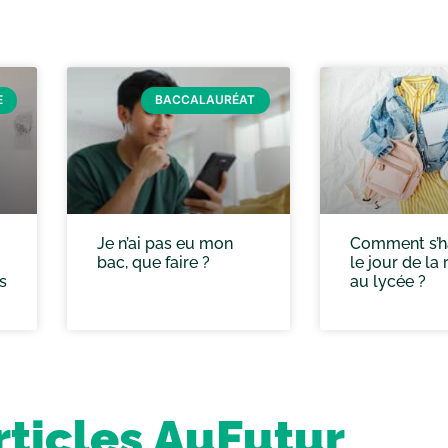
E
BACCALAURÉAT
Je n’ai pas eu mon
Comment s’ha
bac, que faire ?
le jour de la 
s
au lycée ?
rticles AuFutur