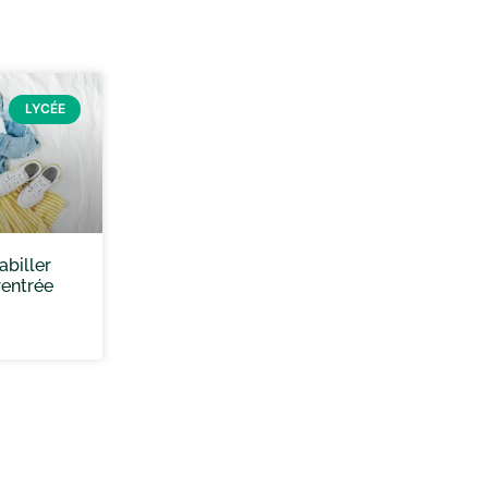
LYCÉE
biller
rentrée