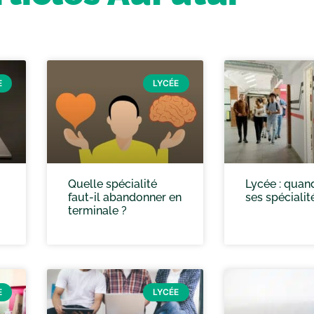
E
LYCÉE
Quelle spécialité
Lycée : quand
faut-il abandonner en
ses spécialit
terminale ?
E
LYCÉE