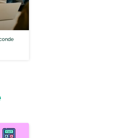
econde
e