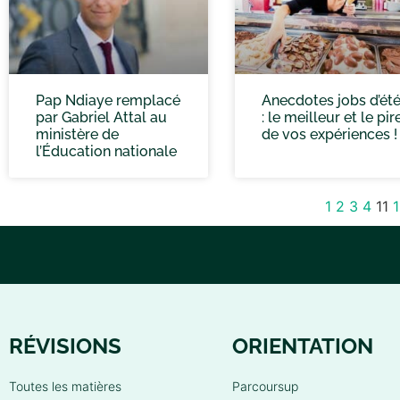
Pap Ndiaye remplacé
Anecdotes jobs d’ét
par Gabriel Attal au
: le meilleur et le pir
ministère de
de vos expériences !
l’Éducation nationale
1
2
3
4
11
RÉVISIONS
ORIENTATION
Toutes les matières
Parcoursup