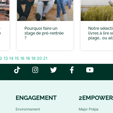
é
Pourquoi faire un
Notre sélect
e
stage de pré-rentrée
livres à lire s
?
plage… ou ail
12
13
14
15
16
18
19
20
21
ENGAGEMENT
2EMPOWER
Environnement
Major Prépa