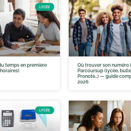
LYCÉE
 du temps en première
Où trouver son numéro 
 horaires)
Parcoursup (lycée, bulle
Pronote…) — guide comp
2026
LYCÉE