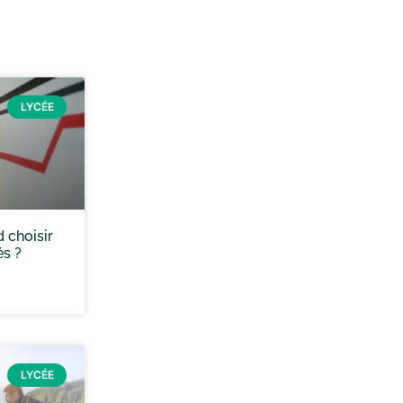
LYCÉE
 choisir
és ?
LYCÉE