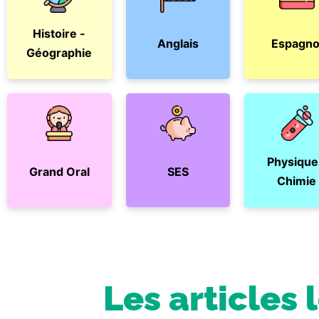
Histoire -
Anglais
Espagno
Géographie
Physique
Grand Oral
SES
Chimie
Les articles 