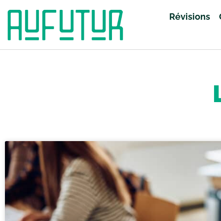
Révisions
Accueil
»
Lycée
»
Page 11