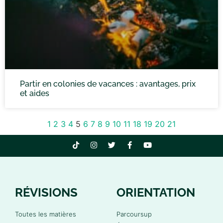
Partir en colonies de vacances : avantages, prix
et aides
1
2
3
4
5
6
7
8
9
10
11
18
19
20
21
RÉVISIONS
ORIENTATION
Toutes les matières
Parcoursup