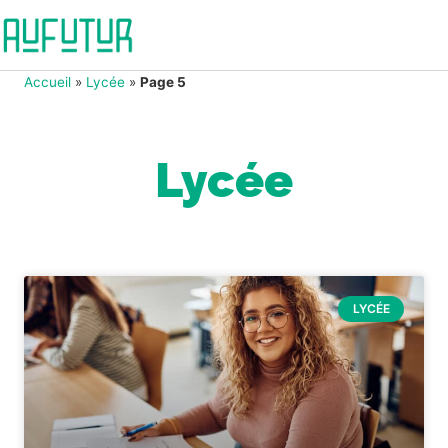
Accueil
»
Lycée
»
Page 5
Lycée
LYCÉE