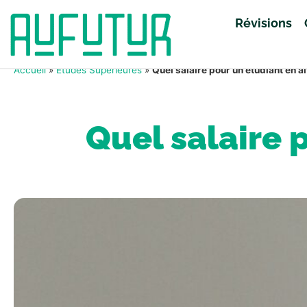
Révisions
Accueil
»
Études Supérieures
»
Quel salaire pour un étudiant en a
Quel salaire 