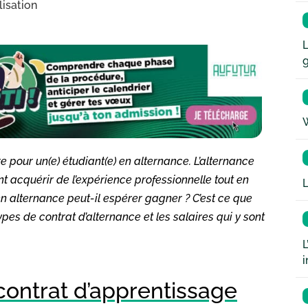
lisation
L
W
re pour un(e) étudiant(e) en alternance. L’alternance
nt acquérir de l’expérience professionnelle tout en
L
en alternance peut-il espérer gagner ? C’est ce que
ypes de contrat d’alternance et les salaires qui y sont
L
i
contrat d’apprentissage