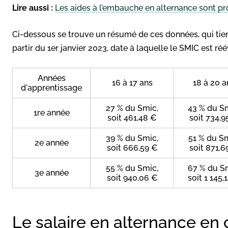
Lire aussi :
Les aides à l’embauche en alternance sont p
Ci-dessous se trouve un résumé de ces données, qui tie
partir du 1er janvier 2023, date à laquelle le SMIC est r
Années
16 à 17 ans
18 à 20 a
d'apprentissage
27 % du Smic,
43 % du S
1re année
soit 461,48 €
soit 734,9
39 % du Smic,
51 % du Sm
2e année
soit 666,59 €
soit 871,6
55 % du Smic,
67 % du S
3e année
soit 940,06 €
soit 1 145,
Le salaire en alternance en 