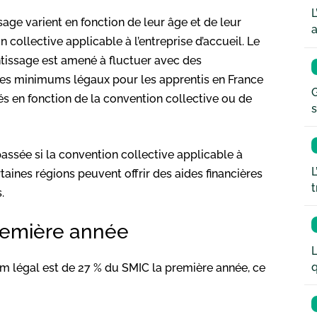
L
sage varient en fonction de leur âge et de leur
a
 collective applicable à l’entreprise d’accueil. Le
entissage est amené à fluctuer avec des
res minimums légaux pour les apprentis en France
G
és en fonction de la convention collective ou de
s
assée si la convention collective applicable à
L
rtaines régions peuvent offrir des aides financières
t
.
première année
L
q
um légal est de 27 % du SMIC la première année, ce