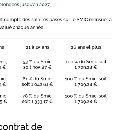
rolongées jusqu’en 2027
nt compte des salaires basés sur le SMIC mensuel à
éévalué chaque année :
ns
21 à 25 ans
26 ans et plus
mic,
53 % du Smic,
100 % du Smic soit
5 €
soit 905,87 €
1 709,28 €
ic,
61 % du Smic,
100 % du Smic, soit
9 €
soit 1 042,61 €
1 709,28 €
mic,
78 % du Smic,
100 % du Smic, soit
15 €
soit 1 333,17 €
1 709,28 €
contrat de