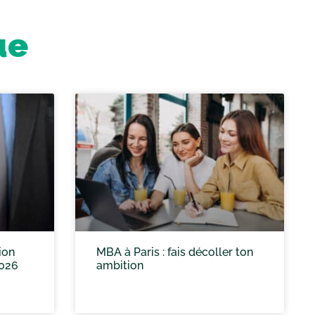
ue
ion
MBA à Paris : fais décoller ton
2026
ambition