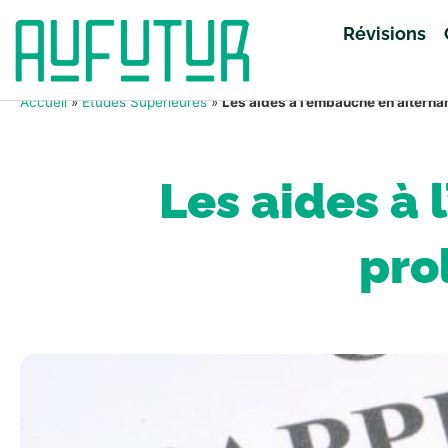
Révisions
Accueil
»
Études Supérieures
»
Les aides à l’embauche en altern
Les aides à
pro