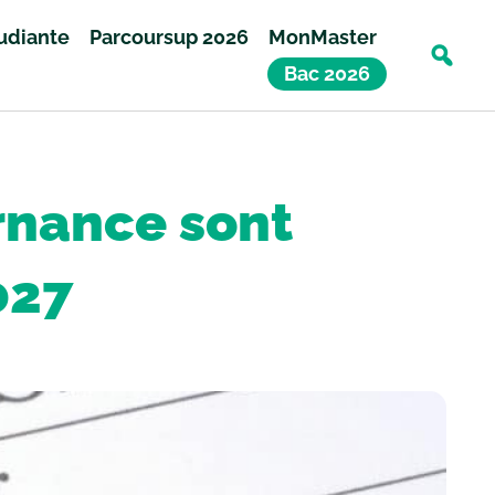
tudiante
Parcoursup 2026
MonMaster
Bac 2026
rnance sont
027