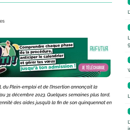
L
nes
L
W
, du Plein-emploi et de l’Insertion annonçait la
’au 31 décembre 2023. Quelques semaines plus tard,
L
nnité des aides jusqu’à la fin de son quinquennat en
L
i