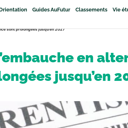
Orientation
Guides AuFutur
Classements
Vie é
ance sont prolongées jusqu’en 2027
 l’embauche en alte
longées jusqu’en 2