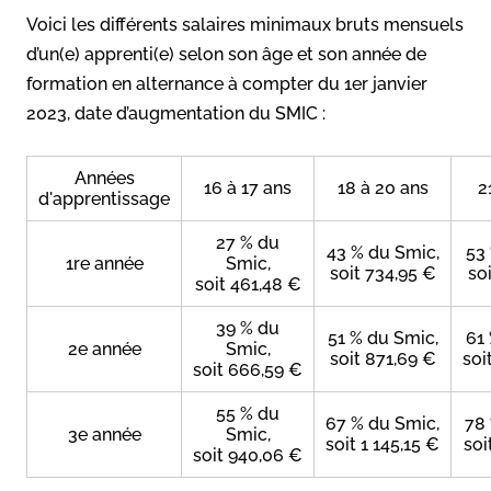
Voici les différents salaires minimaux bruts mensuels
d’un(e) apprenti(e) selon son âge et son année de
formation en alternance à compter du 1er janvier
2023, date d’augmentation du SMIC :
Années
16 à 17 ans
18 à 20 ans
2
d'apprentissage
27 % du
43 % du Smic,
53
1re année
Smic,
soit 734,95 €
so
soit 461,48 €
39 % du
51 % du Smic,
61
2e année
Smic,
soit 871,69 €
soi
soit 666,59 €
55 % du
67 % du Smic,
78 
3e année
Smic,
soit 1 145,15 €
soi
soit 940,06 €