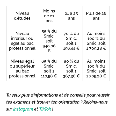
Moins
Niveau
21 à 25
Plus de 26
de 21
d'études
ans
ans
ans
55 % du
Niveau
70 % du
Au moins
Smic,
inférieur ou
Smic,
100 % du
soit
égal au bac
soit 1
Smic, soit
940,06
professionnel
196,44 €
1 709,28 €
€
Niveau égal
65 % du
80 % du
Au moins
ou supérieur
Smic,
Smic,
100 % du
au bac
soit 1
soit 1
Smic, soit
professionnel
110,98 €
367,36 €
1 709,28 €
Tu veux plus d’informations et de conseils pour réussir
tes examens et trouver ton orientation ? Rejoins-nous
sur
Instagram
et
TikTok
!