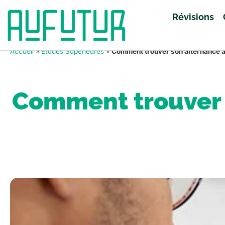
Révisions
Accueil
»
Études Supérieures
»
Comment trouver son alternance à 
Comment trouver s