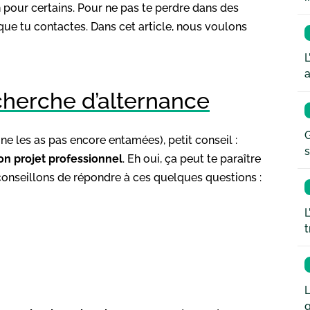
pour certains. Pour ne pas te perdre dans des
ue tu contactes. Dans cet article, nous voulons
L
a
cherche d’alternance
G
 les as pas encore entamées), petit conseil :
s
on projet professionnel
. Eh oui, ça peut te paraître
e conseillons de répondre à ces quelques questions :
L
t
L
q