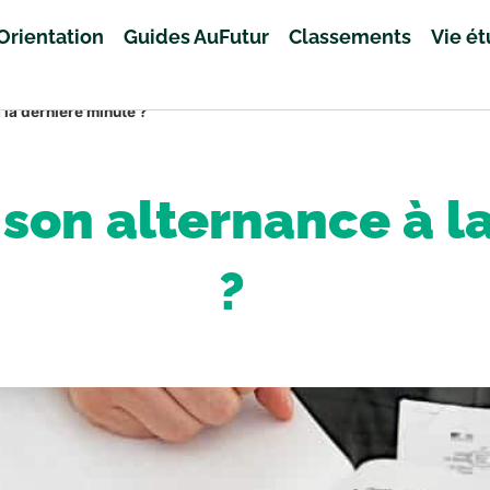
Orientation
Guides AuFutur
Classements
Vie é
la dernière minute ?
on alternance à l
?