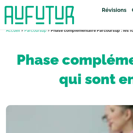
Révisions
Accueil
»
Parcoursup
»
Phase complémentaire Parcoursup : les f
Phase complémen
qui sont e