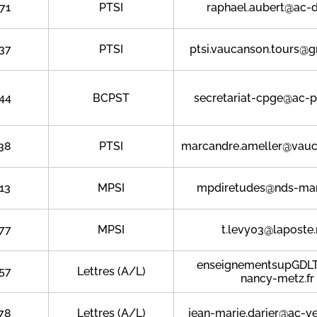
71
PTSI
raphael.aubert@ac-di
37
PTSI
ptsi.vaucanson.tours@
44
BCPST
secretariat-cpge@ac-po
38
PTSI
marcandre.ameller@vauc
13
MPSI
mpdiretudes@nds-mars
77
MPSI
t.levy03@laposte.
enseignementsupGDL
57
Lettres (A/L)
nancy-metz.fr
78
Lettres (A/L)
jean-marie.darier@ac-ver