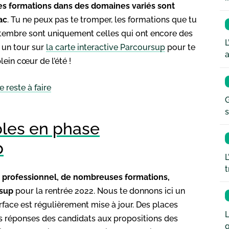
s formations dans des domaines variés sont
ac
. Tu ne peux pas te tromper, les formations que tu
ptembre sont uniquement celles qui ont encore des
L
e un tour sur
la carte interactive Parcoursup
pour te
a
ein cœur de l’été !
 reste à faire
G
s
bles en phase
p
L
t
 professionnel, de nombreuses formations,
rsup
pour la rentrée 2022. Nous te donnons ici un
rface est régulièrement mise à jour. Des places
L
es réponses des candidats aux propositions des
q