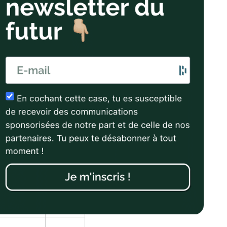
d’accès
ailles.fr ;
69,00%
.com
om
79%
on.fr
71%
noble.fr
89%
oitiers.fr
NC