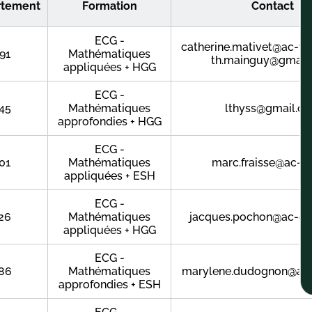
rtement
Formation
Contact
ECG -
catherine.mativet@ac-vers
91
Mathématiques
th.mainguy@gmail
appliquées + HGG
ECG -
45
Mathématiques
lthyss@gmail.c
approfondies + HGG
ECG -
01
Mathématiques
marc.fraisse@ac-ly
appliquées + ESH
ECG -
26
Mathématiques
jacques.pochon@ac-gre
appliquées + HGG
ECG -
86
Mathématiques
marylene.dudognon@ac-p
approfondies + ESH