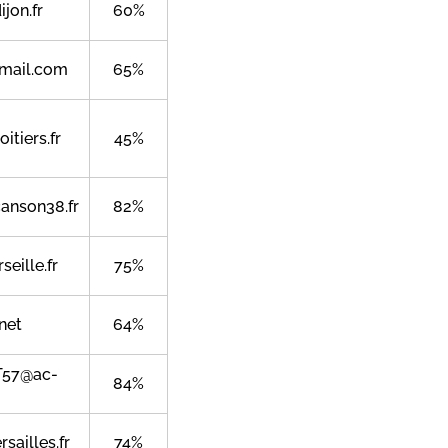
jon.fr
60%
gmail.com
65%
itiers.fr
45%
anson38.fr
82%
eille.fr
75%
net
64%
T57@ac-
84%
sailles.fr
74%