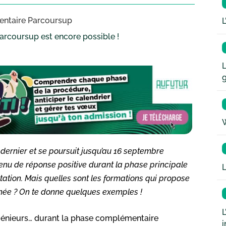
entaire Parcoursup
L
rcoursup est encore possible !
L
W
ernier et se poursuit jusqu’au 16 septembre
enu de réponse positive durant la phase principale
L
ation. Mais quelles sont les formations qui propose
nnée ? On te donne quelques exemples !
L
ngénieurs… durant la phase complémentaire
i