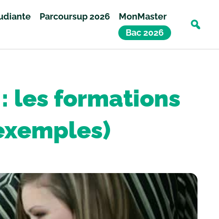
tudiante
Parcoursup 2026
MonMaster
Bac 2026
 les formations
(exemples)