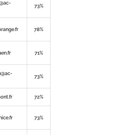
@ac-
73%
range.fr
78%
en.fr
71%
en@ac-
73%
ont.fr
72%
ice.fr
73%