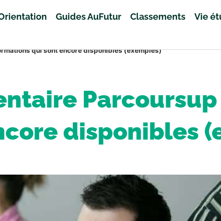
Orientation
Guides AuFutur
Classements
Vie é
ormations qui sont encore disponibles (exemples)
taire Parcoursup :
ncore disponibles 