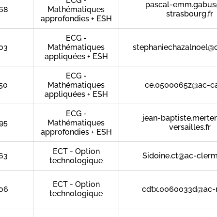
ECG -
pascal-emm.gabus
68
Mathématiques
strasbourg.fr
approfondies + ESH
ECG -
03
Mathématiques
stephaniechazalnoel@o
appliquées + ESH
ECG -
50
Mathématiques
ce.0500065z@ac-ca
appliquées + ESH
ECG -
jean-baptiste.mert
95
Mathématiques
versailles.fr
approfondies + ESH
ECT - Option
63
Sidoine.ct@ac-clerm
technologique
ECT - Option
06
cdtx.0060033d@ac-n
technologique