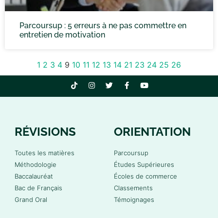
Parcoursup : 5 erreurs à ne pas commettre en
entretien de motivation
1
2
3
4
9
10
11
12
13
14
21
23
24
25
26
RÉVISIONS
ORIENTATION
Toutes les matières
Parcoursup
Méthodologie
Études Supérieures
Baccalauréat
Écoles de commerce
Bac de Français
Classements
Grand Oral
Témoignages