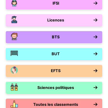
IFSI
Licences
BTS
BUT
EFTS
Sciences politiques
Toutes les classements