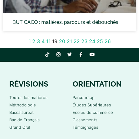
BUT GACO : matières, parcours et débouchés
1
2
3
4
11
19
20
21
22
23
24
25
26
RÉVISIONS
ORIENTATION
Toutes les matières
Parcoursup
Méthodologie
Études Supérieures
Baccalauréat
Écoles de commerce
Bac de Français
Classements
Grand Oral
Témoignages