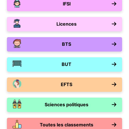
IFSI
Licences
BTS
BUT
EFTS
Sciences politiques
Toutes les classements