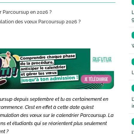
ur Parcoursup en 2026 ?
L
rmulation des vœux Parcoursup 2026 ?
W
L
L
oursup depuis septembre et tu as certainement en
i
commence. C’est en effet à cette date qu’est
ormulation des vœux sur le calendrier Parcoursup. La
s et étudiants qui se réorientent plus seulement
nt ?
L