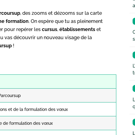
a
rcoursup
, des zooms et dézooms sur la carte
che formation
. On espère que tu as pleinement
er pour repérer les
cursus
,
établissements
et
G
 tu vas découvrir un nouveau visage de la
s
ursup
!
L
t
 Parcoursup
L
q
ions et de la formulation des vœux
se de formulation des vœux
L