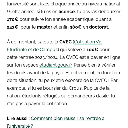
l’université sont fixés chaque année au niveau national
! Cette année, si tu es en
licence
, tu devras débourser
170€
pour suivre ton année académique, quant à
243€
pour le
master
et enfin
380€
en
doctorat
.
À ce montant, s’ajoute la
CVEC
(
Cotisation Vie
Étudiante et de Campus
) qui s’élève à
100€
pour
cette rentrée 2023/2024. La CVEC est à payer en ligne
sur ton espace
étudiant.gouv.fr
.
Pense bien à vérifier
tes droits avant de la payer. Effectivement, en fonction
de ta situation, tu peux être exonéré de la CVEC ! Par
exemple, si tu es boursier du Crous, Pupille de la
nation, étudiants réfugiés ou demandeurs d’asile, tu
n’as pas à payer la cotisation.
Lire aussi :
Comment bien réussir sa rentrée à
l’université ?