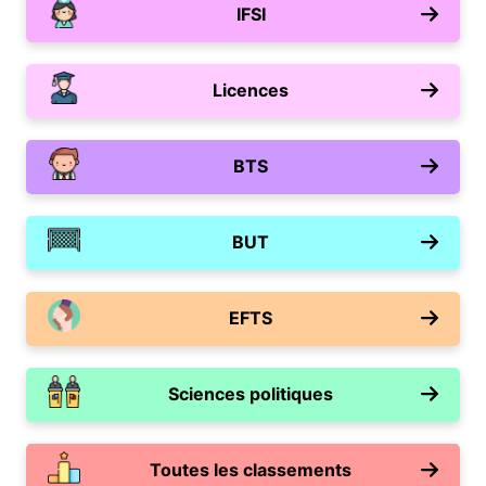
IFSI
Licences
BTS
BUT
EFTS
Sciences politiques
Toutes les classements