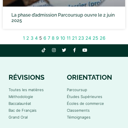
La phase d’admission Parcoursup ouvre le 2 juin
2025
1
2
3
4
5
6
7
8
9
10
11
21
23
24
25
26
RÉVISIONS
ORIENTATION
Toutes les matières
Parcoursup
Méthodologie
Études Supérieures
Baccalauréat
Écoles de commerce
Bac de Français
Classements
Grand Oral
Témoignages