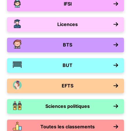
IFSI
Licences
BTS
BUT
EFTS
Sciences politiques
Toutes les classements