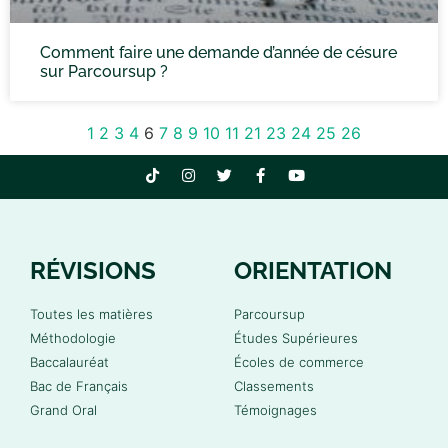
Comment faire une demande d’année de césure
sur Parcoursup ?
1
2
3
4
6
7
8
9
10
11
21
23
24
25
26
RÉVISIONS
ORIENTATION
Toutes les matières
Parcoursup
Méthodologie
Études Supérieures
Baccalauréat
Écoles de commerce
Bac de Français
Classements
Grand Oral
Témoignages