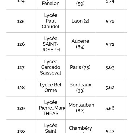
124
5,74
Fenelon
(59)
Lycée
125
Paul
Laon (2)
5,72
Claudel
Lycée
Auxerre
126
SAINT-
5,72
(89)
JOSEPH
Lycée
127
Carcado
Paris (75)
5,63
Saisseval
Lycée Bel
Bordeaux
128
5,62
Orme
(33)
Lycée
Montauban
129
Pierre_Marie
5,56
(82)
THEAS
Lycée
Chambéry
130
Saint
5,47