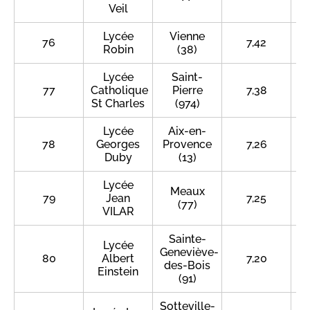
Veil
Lycée
Vienne
76
7,42
Robin
(38)
Lycée
Saint-
77
Catholique
Pierre
7,38
St Charles
(974)
Lycée
Aix-en-
78
Georges
Provence
7,26
Duby
(13)
Lycée
Meaux
79
Jean
7,25
(77)
VILAR
Sainte-
Lycée
Geneviève-
80
Albert
7,20
des-Bois
Einstein
(91)
Sotteville-