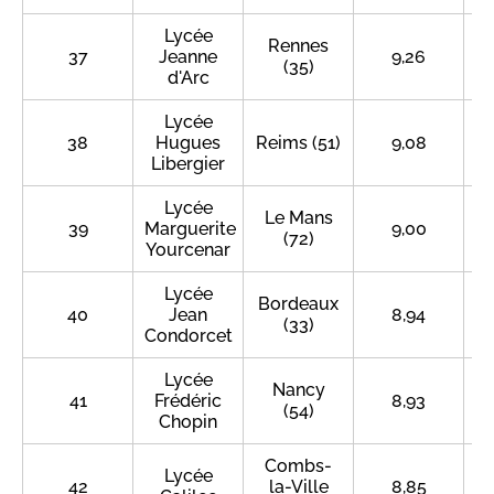
Lycée
Rennes
37
Jeanne
9,26
(35)
d'Arc
Lycée
38
Hugues
Reims (51)
9,08
Libergier
Lycée
Le Mans
39
Marguerite
9,00
(72)
Yourcenar
Lycée
Bordeaux
40
Jean
8,94
(33)
Condorcet
Lycée
Nancy
41
Frédéric
8,93
(54)
Chopin
Combs-
Lycée
42
la-Ville
8,85