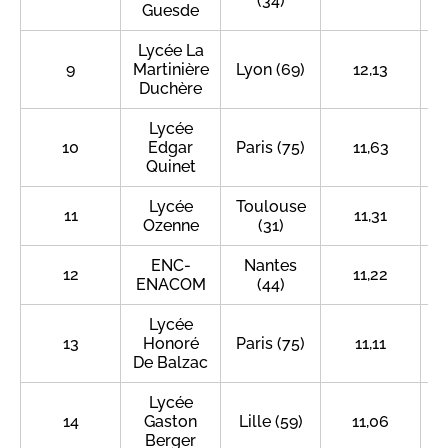
(34)
Guesde
Lycée La
9
Martinière
Lyon (69)
12,13
Duchère
Lycée
10
Edgar
Paris (75)
11,63
Quinet
Lycée
Toulouse
11
11,31
Ozenne
(31)
ENC-
Nantes
12
11,22
ENACOM
(44)
Lycée
13
Honoré
Paris (75)
11,11
De Balzac
Lycée
14
Gaston
Lille (59)
11,06
Berger