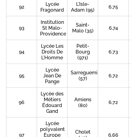
Lycée
L'Isle-
92
6,75
Fragonard
Adam (95)
Institution
Saint-
93
St Malo-
6,74
Malo (35)
Providence
Lycée Les
Petit-
94
Droits De
Bourg
6,73
L'Homme
(971)
Lycée
Sarreguemines
95
Jean De
6,72
(57)
Pange
Lycée des
Métiers
Amiens
96
6,72
Édouard
(80)
Gand
Lycée
polyvalent
Cholet
97
Europe
6,66