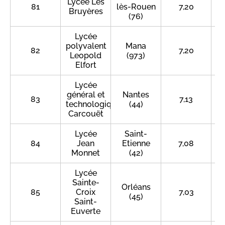
Lycée Les
81
lès-Rouen
7,20
Bruyères
(76)
Lycée
polyvalent
Mana
82
7,20
Leopold
(973)
Elfort
Lycée
général et
Nantes
83
7,13
technologique
(44)
Carcouët
Lycée
Saint-
84
Jean
Etienne
7,08
Monnet
(42)
Lycée
Sainte-
Orléans
85
Croix
7,03
(45)
Saint-
Euverte