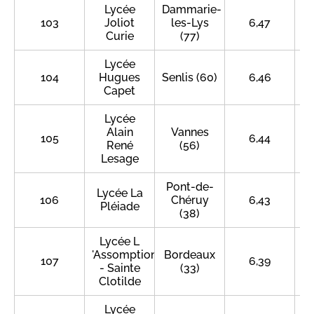
Lycée
Dammarie-
103
Joliot
les-Lys
6,47
Curie
(77)
Lycée
104
Hugues
Senlis (60)
6,46
Capet
Lycée
Alain
Vannes
105
6,44
René
(56)
Lesage
Pont-de-
Lycée La
106
Chéruy
6,43
Pléiade
(38)
Lycée L
'Assomption
Bordeaux
107
6,39
- Sainte
(33)
Clotilde
Lycée