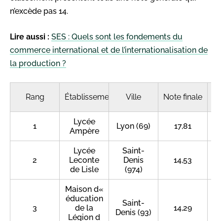
n’excède pas 14.
Lire aussi :
SES : Quels sont les fondements du
commerce international et de l’internationalisation de
la production ?
Rang
Établissement
Ville
Note finale
É
Lycée
1
Lyon (69)
17,81
Ampère
Lycée
Saint-
2
Leconte
Denis
14,53

de Lisle
(974)
Maison d«
éducation
Saint-
3
de la
14,29
Denis (93)
Légion d