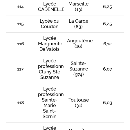
Lycée
Marseille
114
6,25
CADENELLE
(13)
Lycée du
La Garde
115
6,25
Coudon
(83)
Lycée
Angoulême
116
Marguerite
6,12
(16)
De Valois
Lycée
Sainte-
professionnel
117
Suzanne
6,07
Cluny Ste
(974)
Suzanne
Lycée
professionnel
Sainte-
Toulouse
118
6,03
Marie
(31)
Saint-
Sernin
Lycée