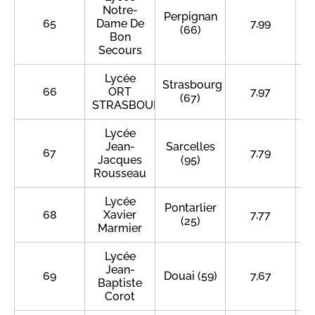
Notre-
Perpignan
65
Dame De
7,99
(66)
Bon
Secours
Lycée
Strasbourg
66
ORT
7,97
(67)
STRASBOURG
Lycée
Jean-
Sarcelles
67
7,79
Jacques
(95)
Rousseau
Lycée
Pontarlier
68
Xavier
7,77
(25)
Marmier
Lycée
Jean-
69
Douai (59)
7,67
Baptiste
Corot