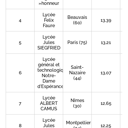
»honneur
Lycée
Beauvais
4
Felix
13,39
(60)
Faure
Lycée
5
Jules
Paris (75)
13,21
SIEGFRIED
Lycée
général et
Saint-
technologique
6
Nazaire
13,07
Notre-
(44)
Dame
d'Espérance
Lycée
Nîmes
7
ALBERT
12,65
(30)
CAMUS
Lycée
Montpellier
8
Jules
12,25