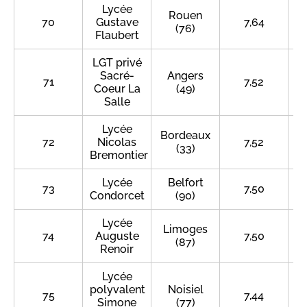
Lycée
Rouen
70
Gustave
7,64
(76)
Flaubert
LGT privé
Sacré-
Angers
71
7,52
Coeur La
(49)
Salle
Lycée
Bordeaux
72
Nicolas
7,52
(33)
Bremontier
Lycée
Belfort
73
7,50
Condorcet
(90)
Lycée
Limoges
74
Auguste
7,50
(87)
Renoir
Lycée
polyvalent
Noisiel
75
7,44
Simone
(77)