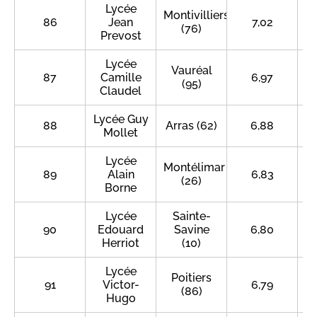
Lycée
Montivilliers
86
Jean
7,02
(76)
Prevost
Lycée
Vauréal
87
Camille
6,97
(95)
Claudel
Lycée Guy
88
Arras (62)
6,88
Mollet
Lycée
Montélimar
89
Alain
6,83
(26)
Borne
Lycée
Sainte-
90
Edouard
Savine
6,80
Herriot
(10)
Lycée
Poitiers
91
Victor-
6,79
(86)
Hugo