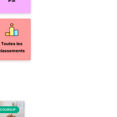
IFSI
Toutes les
classements
RCOURSUP