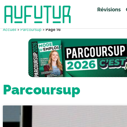
Révisions
Accueil
»
Parcoursup
»
Page 16
Parcoursup