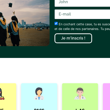
En cochant cette case, tu es susc
et de celle de nos partenaires. Tu p
Je m'inscris !