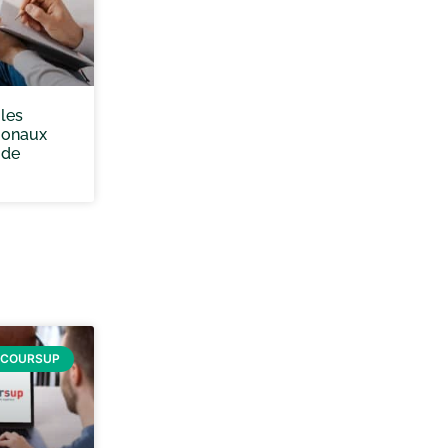
les
ionaux
 de
RCOURSUP