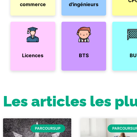
CP
commerce
d'ingénieurs
Licences
BTS
BU
Les articles les pl
PARCOURSUP
PARCOURSU