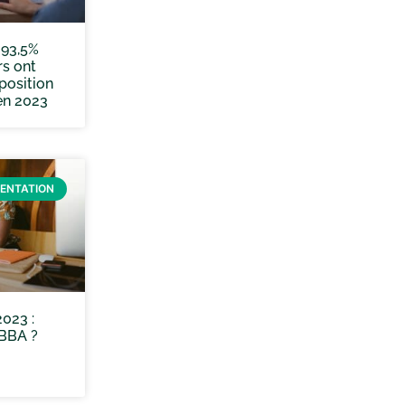
 93,5%
rs ont
position
en 2023
IENTATION
023 :
 BBA ?