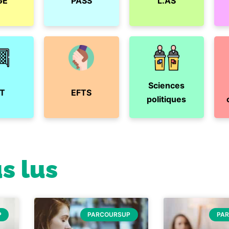
GE
PASS
L.AS
Sciences
T
EFTS
politiques
us lus
P
PARCOURSUP
PA