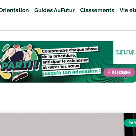
Orientation
Guides AuFutur
Classements
Vie é
PA