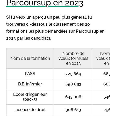
Parcoursup en 2023
Si tu veux un aperçu un peu plus général, tu
trouveras ci-dessous le classement des 20
formations les plus demandées sur Parcoursup en
2023 par les candidats.
Nombre de
Nombre
Nom de la formation
vœux formulés
vœux for
en 2023
en 20
PASS
725 864
663 0
D.E. infirmier
658 893
688 9
École d'ingénieur
643 006
546 5
(bac+5)
Licence de droit
308 613
296 6