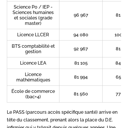
Science Po / IEP -
Sciences humaines
96 967
81 26
et sociales (grade
master)
Licence LLCER
94 080
100 4
BTS comptabilité et
92 967
81 26
gestion
Licence LEA
81 105
84 73
Licence
81 994
65 77
mathématiques
École de commerce
81 560
77 25
(bac+4)
Le PASS (parcours accès spécifique santé) arrive en
tête du classement, prenant alors la place du D.E.
infirmier qui y trônait depuis quelques années. Une