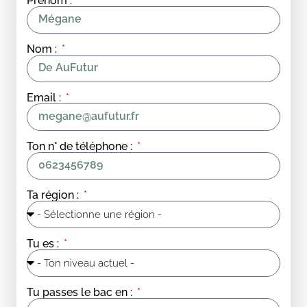
Prénom :
Nom :
Email :
Ton n° de téléphone :
Ta région :
Tu es :
Tu passes le bac en :