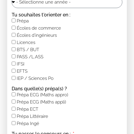
Tu souhaites t'orienter en :
Prépa
Écoles de commerce
Écoles d’ingénieurs
Licences
BTS / BUT
PASS /L.ASS
IFSI
EFTS
IEP / Sciences Po
Dans quelle(s) prépa(s) ?
Prépa ECG (Maths appro)
Prépa ECG (Maths appli)
Prépa ECT
Prépa Littéraire
Prépa Ingé
Tu passes le concours en :