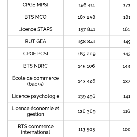
CPGE MPSI
196 411
171 7
BTS MCO
183 258
181 8
Licence STAPS
157 841
161 6
BUT GEA
158 841
149 1
CPGE PCSI
163 209
143 3
BTS NDRC
145 106
143 0
École de commerce
143 426
137 7
(bac+5)
Licence psychologie
139 496
141 5
Licence économie et
126 369
116 1
gestion
BTS commerce
113 505
100 4
international