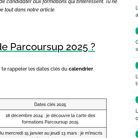
 de candidater aux formations qui t’intéressent. Tu ne
L
 tout dans notre article.
a
G
 de Parcoursup 2025 ?
s
s te rappeler les dates clés du
calendrier
L
t
Dates clés 2025
L
18 décembre 2024 : je découvre la carte des
q
formations Parcoursup 2025
Du mercredi 15 janvier au jeudi 13 mars : je m’inscris