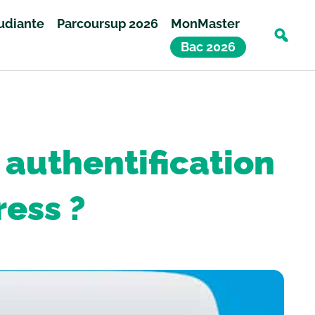
tudiante
Parcoursup 2026
MonMaster
Bac 2026
authentification
ress ?