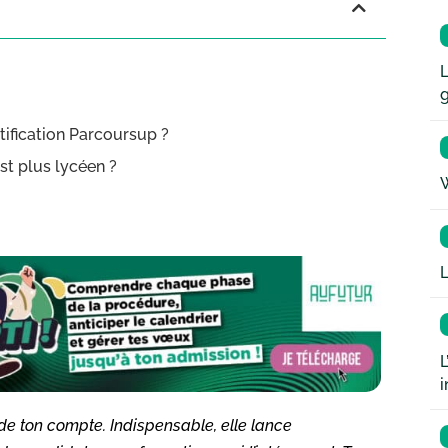
L
tification Parcoursup ?
st plus lycéen ?
W
L
L
i
de ton compte. Indispensable, elle lance