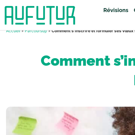
Révisions
Accueil
»
Parcoursup
»
Comment s’inscrire et formuler ses vœux
Comment s’in