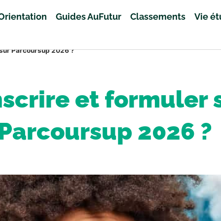
Orientation
Guides AuFutur
Classements
Vie é
 sur Parcoursup 2026 ?
scrire et formuler 
Parcoursup 2026 ?