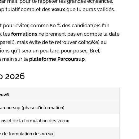
ar mail, pour te rappeler les grandes échéances.
apitulatif complet des
vœux
que tu auras validés.
t pour éviter, comme 80 % des candidat(e)s l’an
s, les
formations
ne prennent pas en compte la date
 pareil), mais évite de te retrouver coincé(e) au
ns qu’il sera un peu tard pour poser… Bref,
a main sur la
plateforme
Parcoursup
.
p 2026
2026
Parcoursup (phase d’information)
ions et de la formulation des vœux
e de formulation des vœux