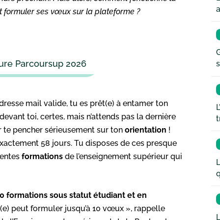
a
 formuler ses vœux sur la plateforme ?
G
dure Parcoursup 2026
s
dresse mail valide, tu es prêt(e) à entamer ton
L
vant toi, certes, mais n’attends pas la dernière
t
 te pencher sérieusement sur ton
orientation
!
er exactement 58 jours. Tu disposes de ces presque
érentes
formations
de l’enseignement supérieur qui
L
q
0 formations sous statut étudiant et en
at(e) peut formuler jusqu’à 10 vœux », rappelle
L