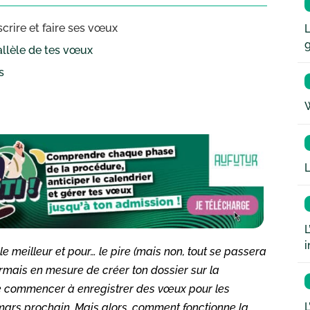
scrire et faire ses vœux
L
allèle de tes vœux
s
W
L
L
i
e meilleur et pour… le pire (mais non, tout se passera
sormais en mesure de créer ton dossier sur la
de commencer à enregistrer des vœux pour les
L
2 mars prochain. Mais alors, comment fonctionne la