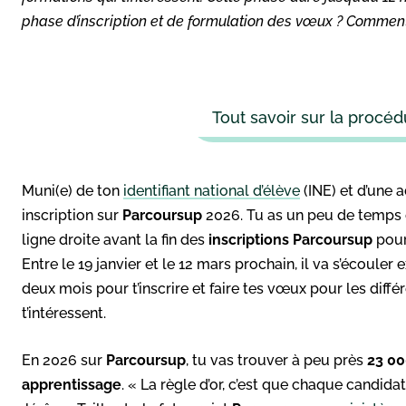
phase d’inscription et de formulation des vœux ? Comment
Tout savoir sur la procé
Muni(e) de ton
identifiant national d’élève
(INE) et d’une a
inscription sur
Parcoursup
2026. Tu as un peu de temps de
ligne droite avant la fin des
inscriptions Parcoursup
pour
Entre le 19 janvier et le 12 mars prochain, il va s’écoul
deux mois pour t’inscrire et faire tes vœux pour les diff
t’intéressent.
En 2026 sur
Parcoursup
, tu vas trouver à peu près
23 00
apprentissage
. « La règle d’or, c’est que chaque candid